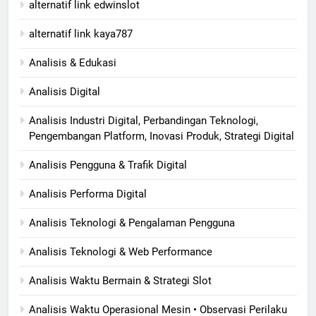
alternatif link edwinslot
alternatif link kaya787
Analisis & Edukasi
Analisis Digital
Analisis Industri Digital, Perbandingan Teknologi,
Pengembangan Platform, Inovasi Produk, Strategi Digital
Analisis Pengguna & Trafik Digital
Analisis Performa Digital
Analisis Teknologi & Pengalaman Pengguna
Analisis Teknologi & Web Performance
Analisis Waktu Bermain & Strategi Slot
Analisis Waktu Operasional Mesin • Observasi Perilaku