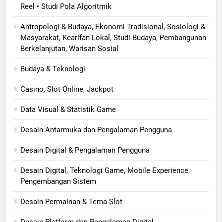
Reel • Studi Pola Algoritmik
Antropologi & Budaya, Ekonomi Tradisional, Sosiologi &
Masyarakat, Kearifan Lokal, Studi Budaya, Pembangunan
Berkelanjutan, Warisan Sosial
Budaya & Teknologi
Casino, Slot Online, Jackpot
Data Visual & Statistik Game
Desain Antarmuka dan Pengalaman Pengguna
Desain Digital & Pengalaman Pengguna
Desain Digital, Teknologi Game, Mobile Experience,
Pengembangan Sistem
Desain Permainan & Tema Slot
Desain Platform dan Pengalaman Digital