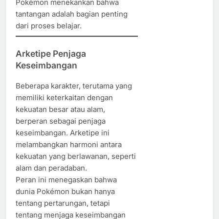
Pokémon menekankan bahwa
tantangan adalah bagian penting
dari proses belajar.
Arketipe Penjaga
Keseimbangan
Beberapa karakter, terutama yang
memiliki keterkaitan dengan
kekuatan besar atau alam,
berperan sebagai penjaga
keseimbangan. Arketipe ini
melambangkan harmoni antara
kekuatan yang berlawanan, seperti
alam dan peradaban.
Peran ini menegaskan bahwa
dunia Pokémon bukan hanya
tentang pertarungan, tetapi
tentang menjaga keseimbangan