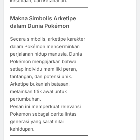
kesetiaan, dan ketahanan.
Makna Simbolis Arketipe
dalam Dunia Pokémon
Secara simbolis, arketipe karakter
dalam Pokémon mencerminkan
perjalanan hidup manusia. Dunia
Pokémon mengajarkan bahwa
setiap individu memiliki peran,
tantangan, dan potensi unik.
Arketipe bukanlah batasan,
melainkan titik awal untuk
pertumbuhan.
Pesan ini memperkuat relevansi
Pokémon sebagai cerita lintas
generasi yang sarat nilai
kehidupan.