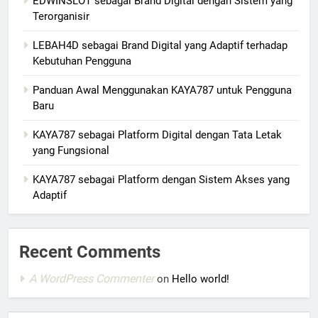
EDWINSLOT sebagai Brand Digital dengan Sistem yang
Terorganisir
LEBAH4D sebagai Brand Digital yang Adaptif terhadap
Kebutuhan Pengguna
Panduan Awal Menggunakan KAYA787 untuk Pengguna
Baru
KAYA787 sebagai Platform Digital dengan Tata Letak
yang Fungsional
KAYA787 sebagai Platform dengan Sistem Akses yang
Adaptif
Recent Comments
A WordPress Commenter
on
Hello world!