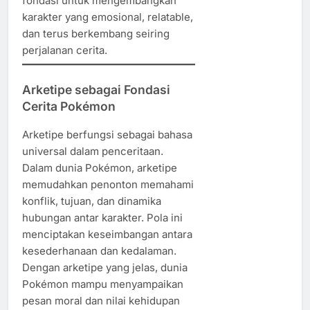
fondasi untuk mengembangkan
karakter yang emosional, relatable,
dan terus berkembang seiring
perjalanan cerita.
Arketipe sebagai Fondasi
Cerita Pokémon
Arketipe berfungsi sebagai bahasa
universal dalam penceritaan.
Dalam dunia Pokémon, arketipe
memudahkan penonton memahami
konflik, tujuan, dan dinamika
hubungan antar karakter. Pola ini
menciptakan keseimbangan antara
kesederhanaan dan kedalaman.
Dengan arketipe yang jelas, dunia
Pokémon mampu menyampaikan
pesan moral dan nilai kehidupan