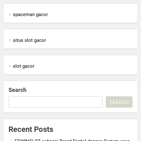
spaceman gacor
situs slot gacor
slot gacor
Search
SEARCH
Recent Posts