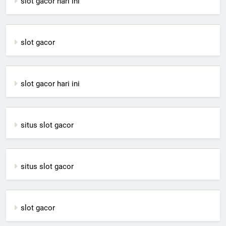
slot gacor hari ini
slot gacor
slot gacor hari ini
situs slot gacor
situs slot gacor
slot gacor