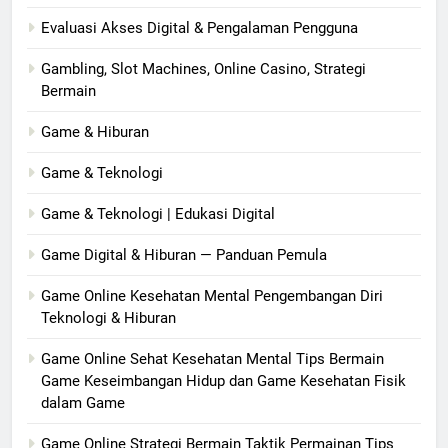
Evaluasi Akses Digital & Pengalaman Pengguna
Gambling, Slot Machines, Online Casino, Strategi
Bermain
Game & Hiburan
Game & Teknologi
Game & Teknologi | Edukasi Digital
Game Digital & Hiburan — Panduan Pemula
Game Online Kesehatan Mental Pengembangan Diri
Teknologi & Hiburan
Game Online Sehat Kesehatan Mental Tips Bermain
Game Keseimbangan Hidup dan Game Kesehatan Fisik
dalam Game
Game Online Strategi Bermain Taktik Permainan Tips