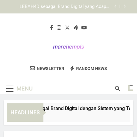
Skip
Panduan Awal Menggunakan KAYA787 untuk
to
Pengguna Baru
content
KAYA787 sebagai Platform Digital dengan Tata
Letak yang Fungsional
EDWINSLOT sebagai Brand Digital dengan Sistem
yang Terorganisir
LEBAH4D sebagai Brand Digital yang Adaptif
terhadap Kebutuhan Pengguna
Marché MPLS
Panduan Awal Menggunakan KAYA787 untuk
Dukung Produk Lokal Dengan
Pengguna Baru
NEWSLETTER
RANDOM NEWS
Berbelanja Di Marché MPLS. Temukan
KAYA787 sebagai Platform Digital dengan Tata
Letak yang Fungsional
Barang Seni Dan Kreatif Dari Komunitas
MENU
Lokal.
WINSLOT sebagai Brand Digital dengan Sistem yang Terorgani
HEADLINES
Weeks Ago