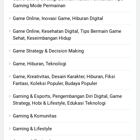
Gaming Mode Permainan
Game Online, Inovasi Game, Hiburan Digital
Game Online, Kesehatan Digital, Tips Bermain Game
Sehat, Keseimbangan Hidup
Game Strategy & Decision Making
Game, Hiburan, Teknologi
Game, Kreativitas, Desain Karakter, Hiburan, Fiksi
Fantasi, Koleksi Populer, Budaya Populer
Gaming & Esports, Pengembangan Diri Digital, Game
Strategy, Hobi & Lifestyle, Edukasi Teknologi
Gaming & Komunitas
Gaming & Lifestyle