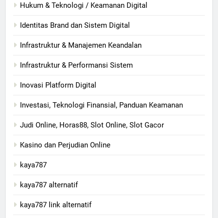
Hukum & Teknologi / Keamanan Digital
Identitas Brand dan Sistem Digital
Infrastruktur & Manajemen Keandalan
Infrastruktur & Performansi Sistem
Inovasi Platform Digital
Investasi, Teknologi Finansial, Panduan Keamanan
Judi Online, Horas88, Slot Online, Slot Gacor
Kasino dan Perjudian Online
kaya787
kaya787 alternatif
kaya787 link alternatif