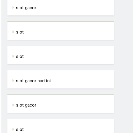
slot gacor
slot
slot
slot gacor hari ini
slot gacor
slot