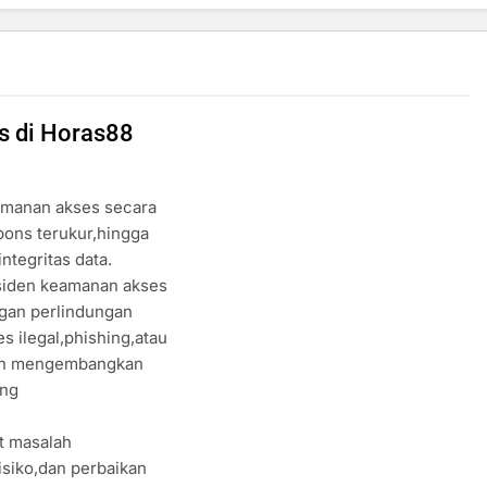
s di Horas88
amanan akses secara
spons terukur,hingga
tegritas data.
nsiden keamanan akses
ngan perlindungan
 ilegal,phishing,atau
dan mengembangkan
ng
t masalah
isiko,dan perbaikan