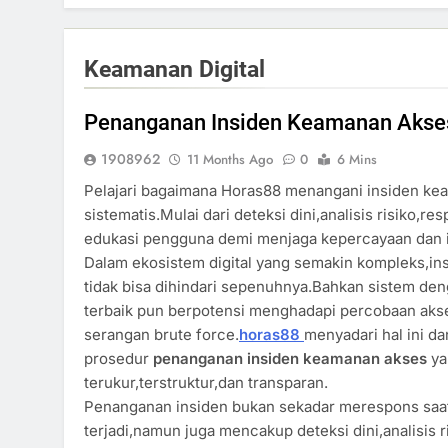
Keamanan Digital
Penanganan Insiden Keamanan Akse
1908962
11 Months Ago
0
6 Mins
Pelajari bagaimana Horas88 menangani insiden ke
sistematis.Mulai dari deteksi dini,analisis risiko,re
edukasi pengguna demi menjaga kepercayaan dan in
Dalam ekosistem digital yang semakin kompleks,i
tidak bisa dihindari sepenuhnya.Bahkan sistem de
terbaik pun berpotensi menghadapi percobaan akses
serangan brute force.
horas88
menyadari hal ini 
prosedur
penanganan insiden keamanan akses
ya
terukur,terstruktur,dan transparan.
Penanganan insiden bukan sekadar merespons saa
terjadi,namun juga mencakup deteksi dini,analisis r