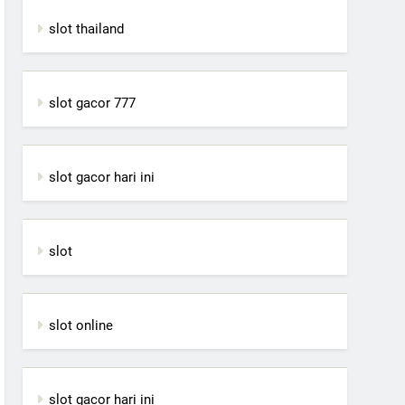
slot thailand
slot gacor 777
slot gacor hari ini
slot
slot online
slot gacor hari ini