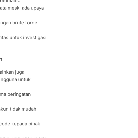
otomatis.
ata meski ada upaya
ngan brute force
tas untuk investigasi
n
ainkan juga
engguna untuk
ima peringatan
akun tidak mudah
code kepada pihak