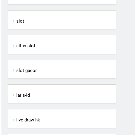
slot
situs slot
slot gacor
laris4d
live draw hk