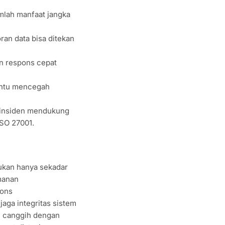
mlah manfaat jangka
ran data bisa ditekan
n respons cepat
antu mencegah
insiden mendukung
SO 27001.
ukan hanya sekadar
amanan
pons
aga integritas sistem
i canggih dengan