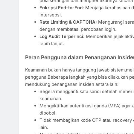
pola serangan dan menghentikannya secara 
Enkripsi End-to-End:
Menjaga kerahasiaan d
intersepsi.
Rate Limiting & CAPTCHA:
Mengurangi sera
dengan membatasi percobaan login.
Log Audit Terperinci:
Memberikan jejak aktivi
lebih lanjut.
Peran Pengguna dalam Penanganan Inside
Keamanan bukan hanya tanggung jawab sistem,mel
pengguna.Beberapa langkah yang bisa dilakukan p
mendukung penanganan insiden antara lain:
Segera mengganti kata sandi setelah mener
keamanan.
Mengaktifkan autentikasi ganda (MFA) agar 
dibobol.
Tidak membagikan kode OTP atau recovery 
lain.