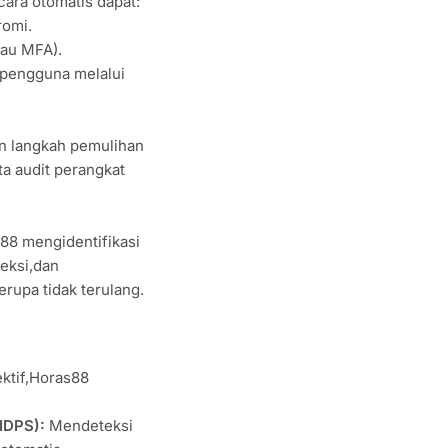
ara otomatis dapat:
romi.
tau MFA).
 pengguna melalui
n langkah pemulihan
rta audit perangkat
88 mengidentifikasi
eksi,dan
rupa tidak terulang.
ktif,Horas88
(IDPS):
Mendeteksi