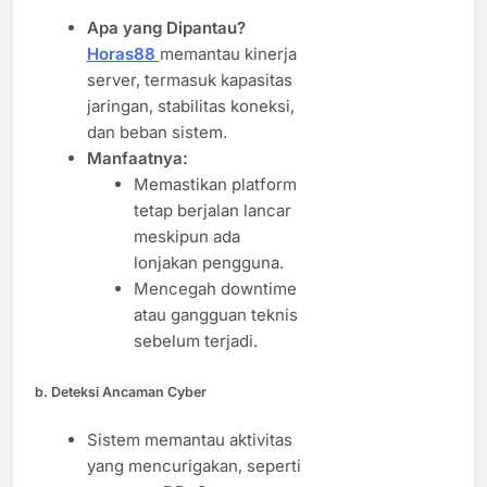
Apa yang Dipantau?
Horas88
memantau kinerja
server, termasuk kapasitas
jaringan, stabilitas koneksi,
dan beban sistem.
Manfaatnya:
Memastikan platform
tetap berjalan lancar
meskipun ada
lonjakan pengguna.
Mencegah downtime
atau gangguan teknis
sebelum terjadi.
b. Deteksi Ancaman Cyber
Sistem memantau aktivitas
yang mencurigakan, seperti