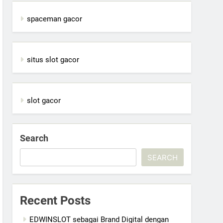
spaceman gacor
situs slot gacor
slot gacor
Search
SEARCH
Recent Posts
EDWINSLOT sebagai Brand Digital dengan