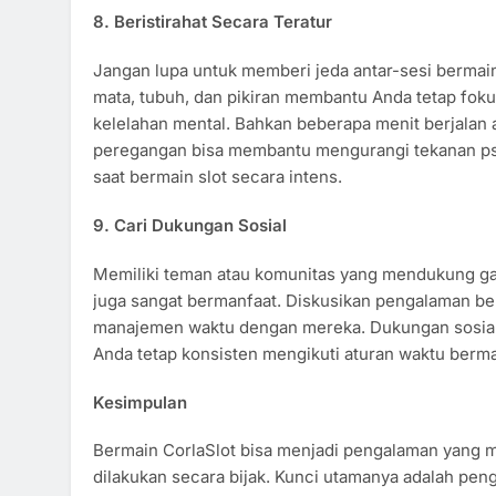
8. Beristirahat Secara Teratur
Jangan lupa untuk memberi jeda antar-sesi bermai
mata, tubuh, dan pikiran membantu Anda tetap fo
kelelahan mental. Bahkan beberapa menit berjalan
peregangan bisa membantu mengurangi tekanan ps
saat bermain slot secara intens.
9. Cari Dukungan Sosial
Memiliki teman atau komunitas yang mendukung ga
juga sangat bermanfaat. Diskusikan pengalaman ber
manajemen waktu dengan mereka. Dukungan sosia
Anda tetap konsisten mengikuti aturan waktu bermai
Kesimpulan
Bermain CorlaSlot bisa menjadi pengalaman yang 
dilakukan secara bijak. Kunci utamanya adalah pen