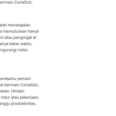
bermain CorlaSlot.
alah menetapkan
bisa memutuskan hanya
m atau pengingat di
anya batas waktu,
ngurangi risiko
 membantu pemain
tuk bermain CorlaSlot,
pekan. Hindari
tidur atau pekerjaan,
nggu produktivitas.