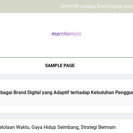
LEBAH4D sebagai Brand Digital yang
Panduan Awal Mengg
KAYA787 sebagai Platform Digi
EDWINSLOT sebagai Brand Dig
rché MPLS
oduk Lokal Dengan Berbelanja Di Marché MPLS. Temukan Barang
LEBAH4D sebagai Brand Digital yang
SAMPLE PAGE
Panduan Awal Mengg
KAYA787 sebagai Platform Digi
Digital yang Adaptif terhadap Kebutuhan Pengguna
Pa
2 W
gelolaan Waktu, Gaya Hidup Seimbang, Strategi Bermain