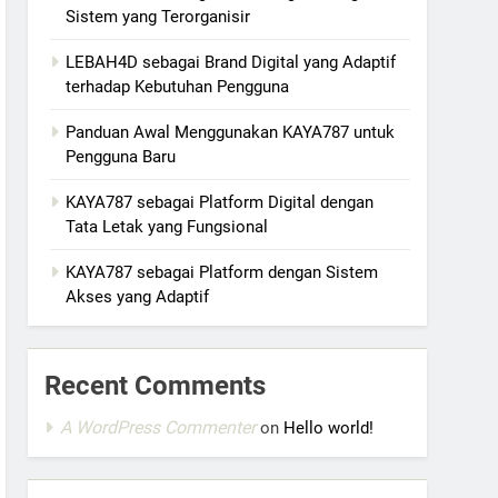
Sistem yang Terorganisir
LEBAH4D sebagai Brand Digital yang Adaptif
terhadap Kebutuhan Pengguna
Panduan Awal Menggunakan KAYA787 untuk
Pengguna Baru
KAYA787 sebagai Platform Digital dengan
Tata Letak yang Fungsional
KAYA787 sebagai Platform dengan Sistem
Akses yang Adaptif
Recent Comments
A WordPress Commenter
on
Hello world!