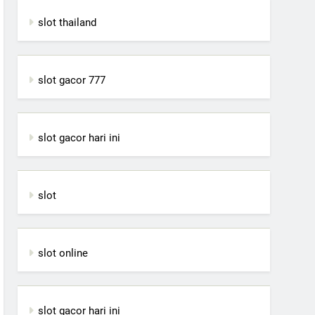
slot thailand
slot gacor 777
slot gacor hari ini
slot
slot online
slot gacor hari ini