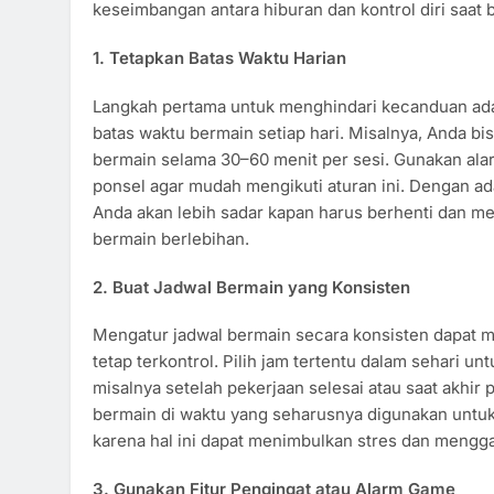
keseimbangan antara hiburan dan kontrol diri saat 
1. Tetapkan Batas Waktu Harian
Langkah pertama untuk menghindari kecanduan ad
batas waktu bermain setiap hari. Misalnya, Anda 
bermain selama 30–60 menit per sesi. Gunakan alar
ponsel agar mudah mengikuti aturan ini. Dengan ad
Anda akan lebih sadar kapan harus berhenti dan me
bermain berlebihan.
2. Buat Jadwal Bermain yang Konsisten
Mengatur jadwal bermain secara konsisten dapat
tetap terkontrol. Pilih jam tertentu dalam sehari un
misalnya setelah pekerjaan selesai atau saat akhir 
bermain di waktu yang seharusnya digunakan untuk 
karena hal ini dapat menimbulkan stres dan mengga
3. Gunakan Fitur Pengingat atau Alarm Game