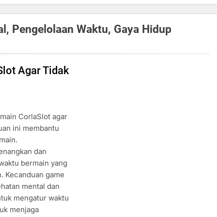
tal, Pengelolaan Waktu, Gaya Hidup
lot Agar Tidak
main CorlaSlot agar
uan ini membantu
main.
yenangkan dan
 waktu bermain yang
an. Kecanduan game
ehatan mental dan
untuk mengatur waktu
tuk menjaga