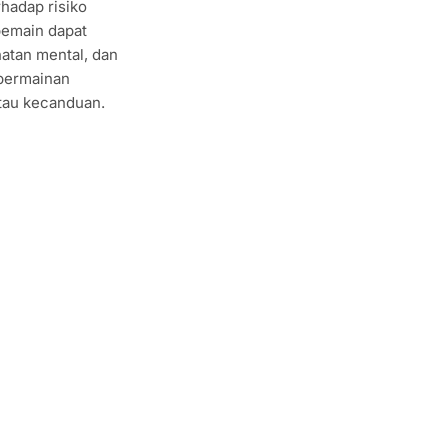
rhadap risiko
pemain dapat
atan mental, dan
 permainan
tau kecanduan.