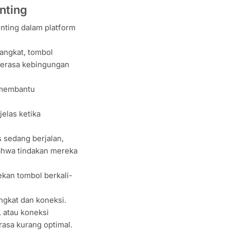
nting
nting dalam platform
angkat, tombol
merasa kebingungan
 membantu
elas ketika
 sedang berjalan,
hwa tindakan mereka
kan tombol berkali-
ngkat dan koneksi.
 atau koneksi
asa kurang optimal.