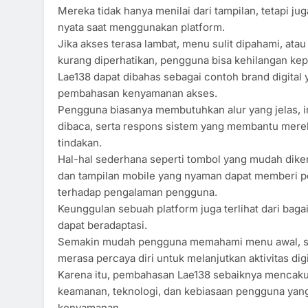
Mereka tidak hanya menilai dari tampilan, tetapi ju
nyata saat menggunakan platform.
Jika akses terasa lambat, menu sulit dipahami, at
kurang diperhatikan, pengguna bisa kehilangan ke
Lae138 dapat dibahas sebagai contoh brand digital
pembahasan kenyamanan akses.
Pengguna biasanya membutuhkan alur yang jelas, i
dibaca, serta respons sistem yang membantu mer
tindakan.
Hal-hal sederhana seperti tombol yang mudah diken
dan tampilan mobile yang nyaman dapat memberi 
terhadap pengalaman pengguna.
Keunggulan sebuah platform juga terlihat dari ba
dapat beradaptasi.
Semakin mudah pengguna memahami menu awal, s
merasa percaya diri untuk melanjutkan aktivitas digi
Karena itu, pembahasan Lae138 sebaiknya mencakup
keamanan, teknologi, dan kebiasaan pengguna ya
kenyamanan.