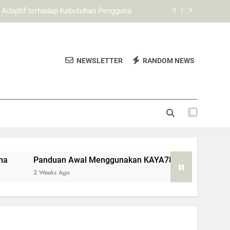
 Adaptif terhadap Kebutuhan Pengguna
unakan KAYA787 untuk Pengguna Baru
tal dengan Tata Letak yang Fungsional
NEWSLETTER
RANDOM NEWS
ital dengan Sistem yang Terorganisir
 Seni Dan Kreatif Dari Komunitas Lokal.
 Adaptif terhadap Kebutuhan Pengguna
unakan KAYA787 untuk Pengguna Baru
tal dengan Tata Letak yang Fungsional
nduan Awal Menggunakan KAYA787 untuk Pengguna Baru
eeks Ago