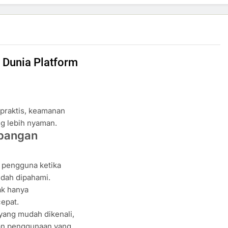
Dunia Platform
 praktis, keamanan
ng lebih nyaman.
bangan
i pengguna ketika
udah dipahami.
ak hanya
epat.
yang mudah dikenali,
man penggunaan yang