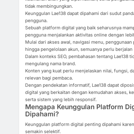
tidak membingungkan.
Keunggulan Lae138 dapat dipahami dari sudut pan
pengguna.
Sebuah platform digital yang baik seharusnya m
pengguna menjalankan aktivitas online dengan lebih
Mulai dari akses awal, navigasi menu, penggunaan 
hingga pengelolaan akun, semuanya perlu berjalan
Dalam konteks SEO, pembahasan tentang Lae138 ti
mengulang nama brand.
Konten yang kuat perlu menjelaskan nilai, fungsi,
relevan bagi pembaca.
Dengan pendekatan informatif, Lae138 dapat diposi
digital yang berkaitan dengan kemudahan akses, 
serta sistem yang lebih responsif.
Mengapa Keunggulan Platform Digi
Dipahami?
Keunggulan platform digital penting dipahami karen
semakin selektif.