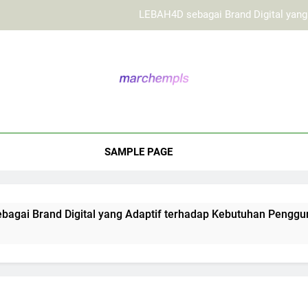
LEBAH4D sebagai Brand Digital yang
Panduan Awal Mengg
KAYA787 sebagai Platform Digi
EDWINSLOT sebagai Brand Dig
rché MPLS
oduk Lokal Dengan Berbelanja Di Marché MPLS. Temukan Barang
LEBAH4D sebagai Brand Digital yang
SAMPLE PAGE
Panduan Awal Mengg
KAYA787 sebagai Platform Digi
Digital yang Adaptif terhadap Kebutuhan Pengguna
Pa
2 W