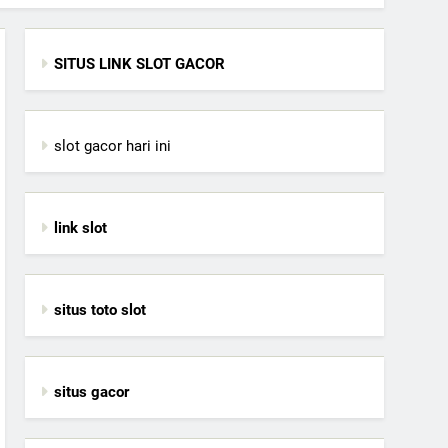
SITUS LINK SLOT GACOR
slot gacor hari ini
link slot
situs toto slot
situs gacor