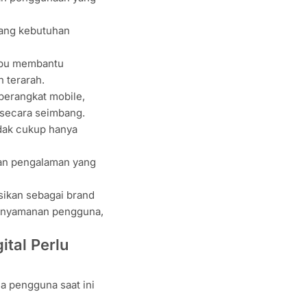
dang kebutuhan
ampu membantu
 terarah.
perangkat mobile,
 secara seimbang.
dak cukup hanya
 dan pengalaman yang
sikan sebagai brand
kenyamanan pengguna,
tal Perlu
a pengguna saat ini