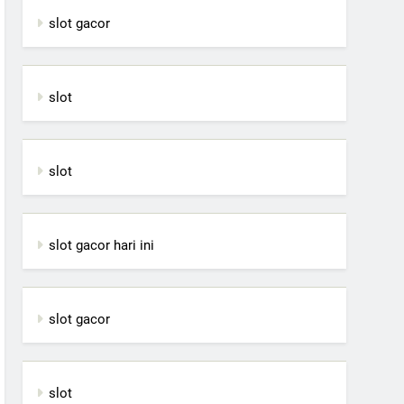
slot gacor
slot
slot
slot gacor hari ini
slot gacor
slot