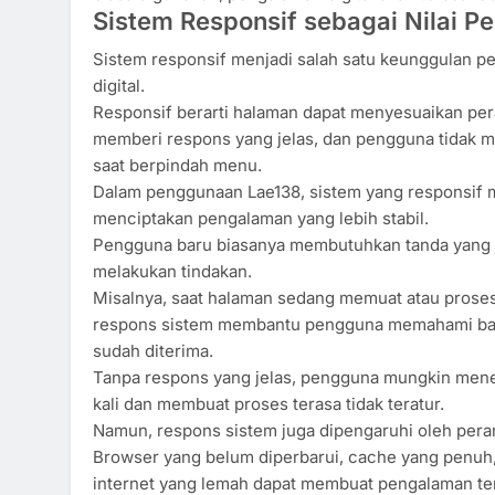
Sistem Responsif sebagai Nilai Pe
Sistem responsif menjadi salah satu keunggulan pe
digital.
Responsif berarti halaman dapat menyesuaikan per
memberi respons yang jelas, dan pengguna tidak 
saat berpindah menu.
Dalam penggunaan Lae138, sistem yang responsif
menciptakan pengalaman yang lebih stabil.
Pengguna baru biasanya membutuhkan tanda yang j
melakukan tindakan.
Misalnya, saat halaman sedang memuat atau proses
respons sistem membantu pengguna memahami ba
sudah diterima.
Tanpa respons yang jelas, pengguna mungkin mene
kali dan membuat proses terasa tidak teratur.
Namun, respons sistem juga dipengaruhi oleh pera
Browser yang belum diperbarui, cache yang penuh,
internet yang lemah dapat membuat pengalaman ter