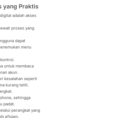
s yang Praktis
igital adalah akses
ewati proses yang
engguna dapat
 menemukan menu
 kontrol.
una untuk membaca
anan akun.
i kesalahan seperti
 kurang teliti.
angkat.
phone, sehingga
u padat.
lalui perangkat yang
ih efisien.