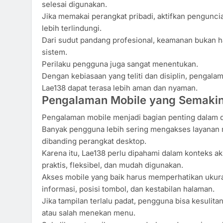
selesai digunakan.
Jika memakai perangkat pribadi, aktifkan penguncia
lebih terlindungi.
Dari sudut pandang profesional, keamanan bukan 
sistem.
Perilaku pengguna juga sangat menentukan.
Dengan kebiasaan yang teliti dan disiplin, penga
Lae138 dapat terasa lebih aman dan nyaman.
Pengalaman Mobile yang Semakin
Pengalaman mobile menjadi bagian penting dalam du
Banyak pengguna lebih sering mengakses layanan 
dibanding perangkat desktop.
Karena itu, Lae138 perlu dipahami dalam konteks a
praktis, fleksibel, dan mudah digunakan.
Akses mobile yang baik harus memperhatikan ukura
informasi, posisi tombol, dan kestabilan halaman.
Jika tampilan terlalu padat, pengguna bisa kesulit
atau salah menekan menu.