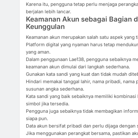
Karena itu, pengguna tetap perlu menjaga perangka
berjalan lebih lancar.
Keamanan Akun sebagai Bagian d
Keunggulan
Keamanan akun merupakan salah satu aspek yang ti
Platform digital yang nyaman harus tetap menduku
yang aman.
Dalam penggunaan Lae138, pengguna sebaiknya 
keamanan akun dimulai dari langkah sederhana.
Gunakan kata sandi yang kuat dan tidak mudah dite
Hindari memakai tanggal lahir, nama pribadi, nama 
susunan angka sederhana.
Kata sandi yang baik sebaiknya memiliki kombinasi 
simbol jika tersedia.
Pengguna juga sebaiknya tidak membagikan inform
siapa pun.
Data akun bersifat pribadi dan perlu dijaga dengan 
Jika menggunakan perangkat bersama, pastikan aku