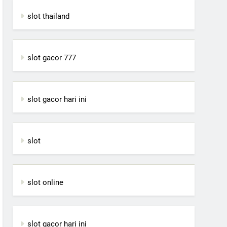
slot thailand
slot gacor 777
slot gacor hari ini
slot
slot online
slot gacor hari ini