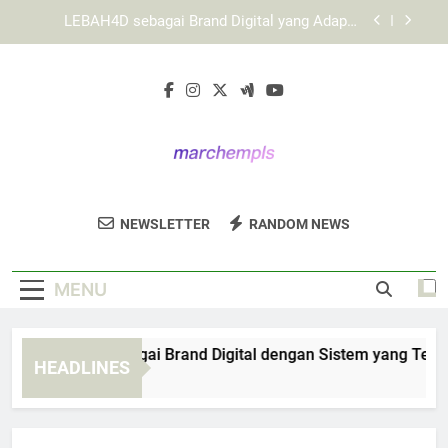
Skip
Panduan Awal Menggunakan KAYA787 untuk
to
Pengguna Baru
content
KAYA787 sebagai Platform Digital dengan Tata
Letak yang Fungsional
EDWINSLOT sebagai Brand Digital dengan Sistem
yang Terorganisir
LEBAH4D sebagai Brand Digital yang Adaptif
terhadap Kebutuhan Pengguna
Marché MPLS
Panduan Awal Menggunakan KAYA787 untuk
Dukung Produk Lokal Dengan
Pengguna Baru
NEWSLETTER
RANDOM NEWS
Berbelanja Di Marché MPLS. Temukan
KAYA787 sebagai Platform Digital dengan Tata
Letak yang Fungsional
Barang Seni Dan Kreatif Dari Komunitas
MENU
Lokal.
WINSLOT sebagai Brand Digital dengan Sistem yang Terorgani
HEADLINES
Weeks Ago