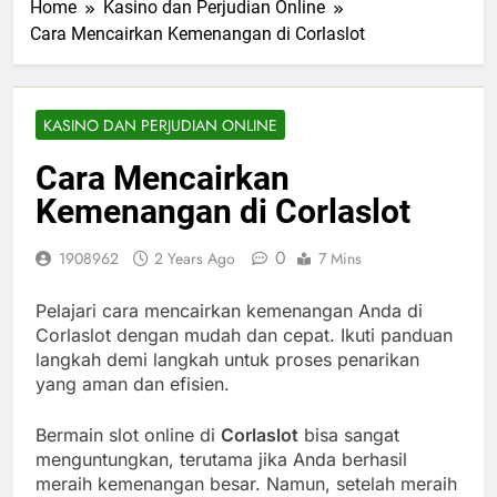
Home
Kasino dan Perjudian Online
Cara Mencairkan Kemenangan di Corlaslot
KASINO DAN PERJUDIAN ONLINE
Cara Mencairkan
Kemenangan di Corlaslot
0
1908962
2 Years Ago
7 Mins
Pelajari cara mencairkan kemenangan Anda di
Corlaslot dengan mudah dan cepat. Ikuti panduan
langkah demi langkah untuk proses penarikan
yang aman dan efisien.
Bermain slot online di
Corlaslot
bisa sangat
menguntungkan, terutama jika Anda berhasil
meraih kemenangan besar. Namun, setelah meraih