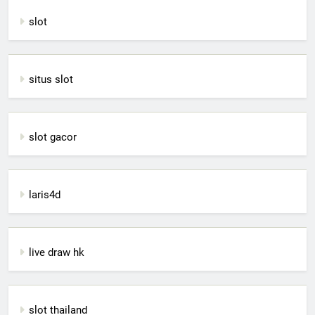
slot
situs slot
slot gacor
laris4d
live draw hk
slot thailand