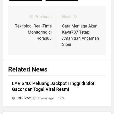
Previous:
Next:
Post
navigation
Teknologi Real-Time
Cara Menjaga Akun
Monitoring di
Kaya787 Tetap
Horas88
Aman dari Ancaman
Siber
Related News
LARIS4D: Peluang Jackpot Tinggi di Slot
Gacor dan Togel Viral Resmi
1908962
1 year ago
0