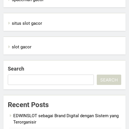
situs slot gacor
slot gacor
Search
SEARCH
Recent Posts
EDWINSLOT sebagai Brand Digital dengan Sistem yang
Terorganisir