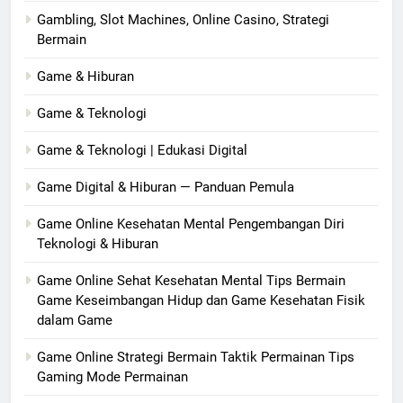
Gambling, Slot Machines, Online Casino, Strategi
Bermain
Game & Hiburan
Game & Teknologi
Game & Teknologi | Edukasi Digital
Game Digital & Hiburan — Panduan Pemula
Game Online Kesehatan Mental Pengembangan Diri
Teknologi & Hiburan
Game Online Sehat Kesehatan Mental Tips Bermain
Game Keseimbangan Hidup dan Game Kesehatan Fisik
dalam Game
Game Online Strategi Bermain Taktik Permainan Tips
Gaming Mode Permainan