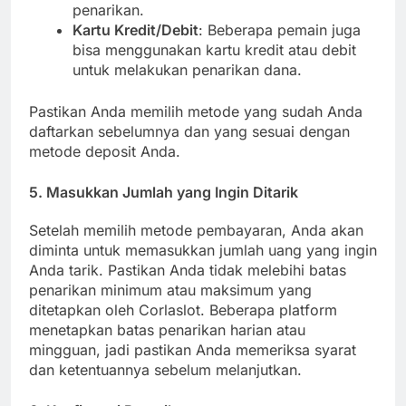
penarikan.
Kartu Kredit/Debit
: Beberapa pemain juga
bisa menggunakan kartu kredit atau debit
untuk melakukan penarikan dana.
Pastikan Anda memilih metode yang sudah Anda
daftarkan sebelumnya dan yang sesuai dengan
metode deposit Anda.
5.
Masukkan Jumlah yang Ingin Ditarik
Setelah memilih metode pembayaran, Anda akan
diminta untuk memasukkan jumlah uang yang ingin
Anda tarik. Pastikan Anda tidak melebihi batas
penarikan minimum atau maksimum yang
ditetapkan oleh Corlaslot. Beberapa platform
menetapkan batas penarikan harian atau
mingguan, jadi pastikan Anda memeriksa syarat
dan ketentuannya sebelum melanjutkan.