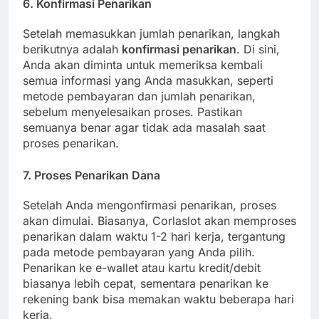
6.
Konfirmasi Penarikan
Setelah memasukkan jumlah penarikan, langkah
berikutnya adalah
konfirmasi penarikan
. Di sini,
Anda akan diminta untuk memeriksa kembali
semua informasi yang Anda masukkan, seperti
metode pembayaran dan jumlah penarikan,
sebelum menyelesaikan proses. Pastikan
semuanya benar agar tidak ada masalah saat
proses penarikan.
7.
Proses Penarikan Dana
Setelah Anda mengonfirmasi penarikan, proses
akan dimulai. Biasanya, Corlaslot akan memproses
penarikan dalam waktu 1-2 hari kerja, tergantung
pada metode pembayaran yang Anda pilih.
Penarikan ke e-wallet atau kartu kredit/debit
biasanya lebih cepat, sementara penarikan ke
rekening bank bisa memakan waktu beberapa hari
kerja.