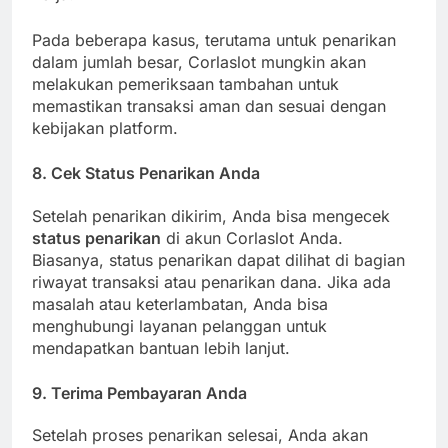
Pada beberapa kasus, terutama untuk penarikan
dalam jumlah besar, Corlaslot mungkin akan
melakukan pemeriksaan tambahan untuk
memastikan transaksi aman dan sesuai dengan
kebijakan platform.
8.
Cek Status Penarikan Anda
Setelah penarikan dikirim, Anda bisa mengecek
status penarikan
di akun Corlaslot Anda.
Biasanya, status penarikan dapat dilihat di bagian
riwayat transaksi atau penarikan dana. Jika ada
masalah atau keterlambatan, Anda bisa
menghubungi layanan pelanggan untuk
mendapatkan bantuan lebih lanjut.
9.
Terima Pembayaran Anda
Setelah proses penarikan selesai, Anda akan