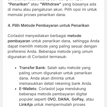
“Penarikan”
atau
“Withdraw”
yang biasanya ada
di menu atau pengaturan akun. Pilih opsi ini untuk
memulai proses penarikan dana.
4.
Pilih Metode Pembayaran untuk Penarikan
Corlaslot menyediakan berbagai
metode
pembayaran
untuk penarikan dana, sehingga Anda
dapat memilih metode yang paling sesuai dengan
preferensi Anda. Beberapa metode yang umum
digunakan di Corlaslot termasuk:
Transfer Bank
: Salah satu metode yang
paling umum digunakan untuk penarikan
dana. Anda akan diminta untuk
memasukkan detail rekening bank Anda.
E-Wallets
: Corlaslot juga mendukung
beberapa metode pembayaran digital
populer seperti
OVO
,
DANA
,
GoPay
, atau
LinkAja
untuk mempermudah proses