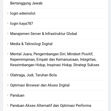
Bertanggung Jawab
login edwinslot
login kaya787
Manajemen Server & Infrastruktur Global
Media & Teknologi Digital
Mental Juara, Pengembangan Diri, Mindset Positif,
Kepemimpinan, Empati dan Kemanusiaan, Integritas,
Keseimbangan Hidup, Inspirasi Hidup, Strategi Sukses
Olahraga, Judi, Taruhan Bola
Optimasi Browser dan Akses Digital
Panduan
Panduan Akses Alternatif dan Optimasi Performa