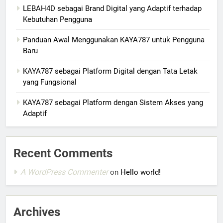
LEBAH4D sebagai Brand Digital yang Adaptif terhadap
Kebutuhan Pengguna
Panduan Awal Menggunakan KAYA787 untuk Pengguna
Baru
KAYA787 sebagai Platform Digital dengan Tata Letak
yang Fungsional
KAYA787 sebagai Platform dengan Sistem Akses yang
Adaptif
Recent Comments
A WordPress Commenter
on
Hello world!
Archives