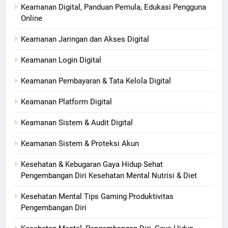
Keamanan Digital, Panduan Pemula, Edukasi Pengguna
Online
Keamanan Jaringan dan Akses Digital
Keamanan Login Digital
Keamanan Pembayaran & Tata Kelola Digital
Keamanan Platform Digital
Keamanan Sistem & Audit Digital
Keamanan Sistem & Proteksi Akun
Kesehatan & Kebugaran Gaya Hidup Sehat
Pengembangan Diri Kesehatan Mental Nutrisi & Diet
Kesehatan Mental Tips Gaming Produktivitas
Pengembangan Diri