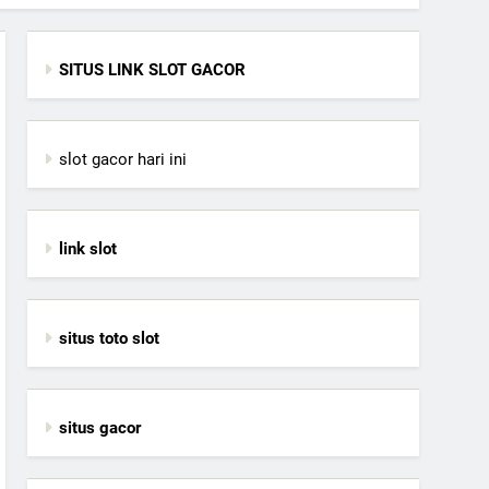
SITUS LINK SLOT GACOR
slot gacor hari ini
link slot
situs toto slot
situs gacor