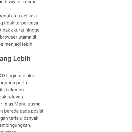
n browser resmi
enal atau aplikasi
ng tidak terpercaya
tidak akurat hingga
browser utama di
s menjadi lebih
ang Lebih
4D Login melalui
ngguna perlu
iliki elemen
dak relevan.
ur jelas.Menu utama
in berada pada posisi
an terlalu banyak
 membingungkan,