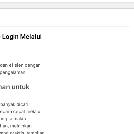
Login Melalui
dan efisien dengan
a pengalaman
man untuk
banyak dicari
secara cepat melalui
yang semakin
ahan, melainkan
ng praktis, tampilan