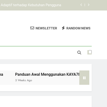
 Adaptif terhadap Kebutuhan Pengguna
unakan KAYA787 untuk Pengguna Baru
tal dengan Tata Letak yang Fungsional
NEWSLETTER
RANDOM NEWS
ital dengan Sistem yang Terorganisir
 Seni Dan Kreatif Dari Komunitas Lokal.
 Adaptif terhadap Kebutuhan Pengguna
unakan KAYA787 untuk Pengguna Baru
tal dengan Tata Letak yang Fungsional
nduan Awal Menggunakan KAYA787 untuk Pengguna Baru
eeks Ago