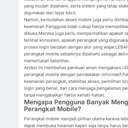
yang mudah dipahami, serta sistem yang tetap stab
digunakan dari layar kecil.
Namun, kemudahan akses mobile juga perlu diimb
keamanan.Pengguna tidak cukup hanya memastika
dibuka.Mereka juga perlu memperhatikan apakah t
terlihat konsisten, apakah perangkat yang digunak
proses login berjalan dengan alur yang wajar.LEBA
perangkat mobile sebaiknya dipahami sebagai aktivi
memerlukan ketelitian.
Artikel ini membahas panduan aman mengakses LE
perangkat mobile dengan pendekatan informatif.
keamanan perangkat, stabilitas akses, pemilihan b
login yang benar, dan cara menjaga pengalaman pe
tanpa mengabaikan faktor kehati-hatian.
Mengapa Pengguna Banyak Menga
Perangkat Mobile?
Perangkat mobile menjadi pilihan utama karena leb
dapat membuka halaman kapan saja tanpa harus ber