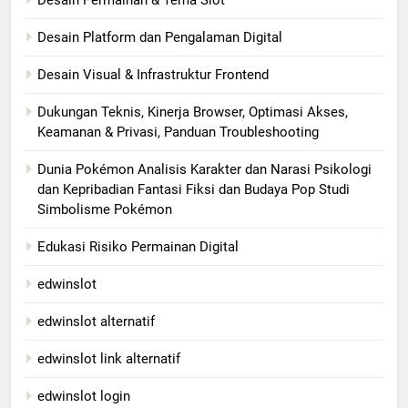
Desain Platform dan Pengalaman Digital
Desain Visual & Infrastruktur Frontend
Dukungan Teknis, Kinerja Browser, Optimasi Akses,
Keamanan & Privasi, Panduan Troubleshooting
Dunia Pokémon Analisis Karakter dan Narasi Psikologi
dan Kepribadian Fantasi Fiksi dan Budaya Pop Studi
Simbolisme Pokémon
Edukasi Risiko Permainan Digital
edwinslot
edwinslot alternatif
edwinslot link alternatif
edwinslot login