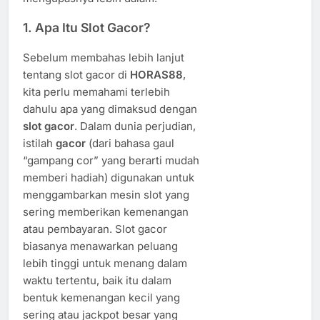
1.
Apa Itu Slot Gacor?
Sebelum membahas lebih lanjut
tentang slot gacor di
HORAS88
,
kita perlu memahami terlebih
dahulu apa yang dimaksud dengan
slot gacor
. Dalam dunia perjudian,
istilah
gacor
(dari bahasa gaul
“gampang cor” yang berarti mudah
memberi hadiah) digunakan untuk
menggambarkan mesin slot yang
sering memberikan kemenangan
atau pembayaran. Slot gacor
biasanya menawarkan peluang
lebih tinggi untuk menang dalam
waktu tertentu, baik itu dalam
bentuk kemenangan kecil yang
sering atau jackpot besar yang