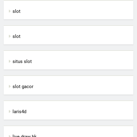
slot
slot
situs slot
slot gacor
laris4d
live draw hk