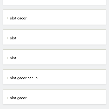
slot gacor
slot
slot
slot gacor hari ini
slot gacor