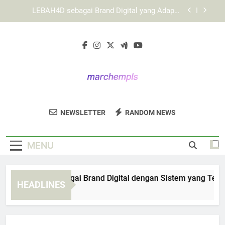
Skip
Panduan Awal Menggunakan KAYA787 untuk
to
Pengguna Baru
content
KAYA787 sebagai Platform Digital dengan Tata
Letak yang Fungsional
EDWINSLOT sebagai Brand Digital dengan Sistem
yang Terorganisir
LEBAH4D sebagai Brand Digital yang Adaptif
terhadap Kebutuhan Pengguna
Marché MPLS
Panduan Awal Menggunakan KAYA787 untuk
Dukung Produk Lokal Dengan
Pengguna Baru
NEWSLETTER
RANDOM NEWS
Berbelanja Di Marché MPLS. Temukan
KAYA787 sebagai Platform Digital dengan Tata
Letak yang Fungsional
Barang Seni Dan Kreatif Dari Komunitas
MENU
Lokal.
WINSLOT sebagai Brand Digital dengan Sistem yang Terorgani
HEADLINES
Weeks Ago