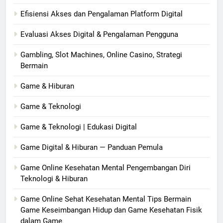
Efisiensi Akses dan Pengalaman Platform Digital
Evaluasi Akses Digital & Pengalaman Pengguna
Gambling, Slot Machines, Online Casino, Strategi
Bermain
Game & Hiburan
Game & Teknologi
Game & Teknologi | Edukasi Digital
Game Digital & Hiburan — Panduan Pemula
Game Online Kesehatan Mental Pengembangan Diri
Teknologi & Hiburan
Game Online Sehat Kesehatan Mental Tips Bermain
Game Keseimbangan Hidup dan Game Kesehatan Fisik
dalam Game