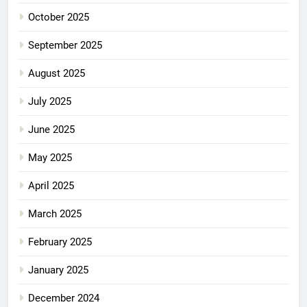
October 2025
September 2025
August 2025
July 2025
June 2025
May 2025
April 2025
March 2025
February 2025
January 2025
December 2024