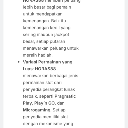
HORAS88
memberi peluang
lebih besar bagi pemain
untuk mendapatkan
kemenangan. Baik itu
kemenangan kecil yang
sering maupun jackpot
besar, setiap putaran
menawarkan peluang untuk
meraih hadiah.
Variasi Permainan yang
Luas
:
HORAS88
menawarkan berbagai jenis
permainan slot dari
penyedia perangkat lunak
terbaik, seperti
Pragmatic
Play
,
Play’n GO
, dan
Microgaming
. Setiap
penyedia memiliki slot
dengan mekanisme yang