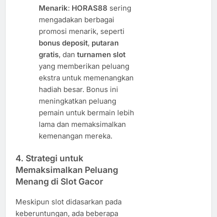
Menarik
:
HORAS88
sering
mengadakan berbagai
promosi menarik, seperti
bonus deposit
,
putaran
gratis
, dan
turnamen slot
yang memberikan peluang
ekstra untuk memenangkan
hadiah besar. Bonus ini
meningkatkan peluang
pemain untuk bermain lebih
lama dan memaksimalkan
kemenangan mereka.
4.
Strategi untuk
Memaksimalkan Peluang
Menang di Slot Gacor
Meskipun slot didasarkan pada
keberuntungan, ada beberapa