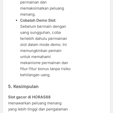
permainan dan
memaksimalkan peluang
menang.
Cobalah Demo Slot
:
Sebelum bermain dengan
uang sungguhan, coba
terlebih dahulu permainan
slot dalam mode demo. Ini
memungkinkan pemain
untuk memahami
mekanisme permainan dan
fitur-fitur bonus tanpa risiko
kehilangan uang.
5.
Kesimpulan
Slot gacor di HORAS88
menawarkan peluang menang
yang lebih tinggi dan pengalaman