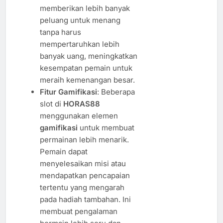
memberikan lebih banyak
peluang untuk menang
tanpa harus
mempertaruhkan lebih
banyak uang, meningkatkan
kesempatan pemain untuk
meraih kemenangan besar.
Fitur Gamifikasi
: Beberapa
slot di
HORAS88
menggunakan elemen
gamifikasi
untuk membuat
permainan lebih menarik.
Pemain dapat
menyelesaikan misi atau
mendapatkan pencapaian
tertentu yang mengarah
pada hadiah tambahan. Ini
membuat pengalaman