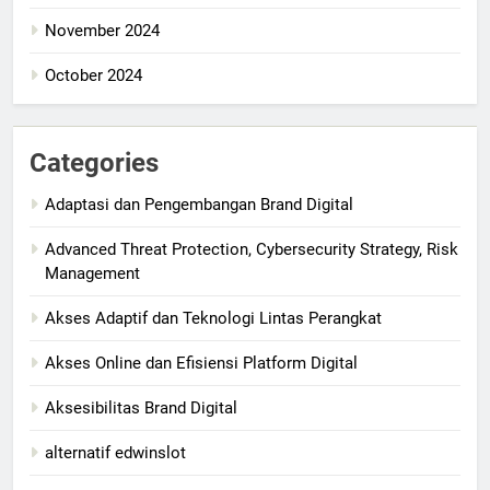
November 2024
October 2024
Categories
Adaptasi dan Pengembangan Brand Digital
Advanced Threat Protection, Cybersecurity Strategy, Risk
Management
Akses Adaptif dan Teknologi Lintas Perangkat
Akses Online dan Efisiensi Platform Digital
Aksesibilitas Brand Digital
alternatif edwinslot