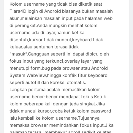
Kolom username yang tidak bisa diketik saat
Tiara4D login di Android biasanya bukan masalah
akun,melainkan masalah input pada halaman web
di perangkat.Anda mungkin melihat kolom
username ada di layar,namun ketika
disentuh,kursor tidak muncul,keyboard tidak
keluar,atau sentuhan terasa tidak
“masuk”.Gangguan seperti ini dapat dipicu oleh
fokus input yang terkunci,overlay layar yang
menutupi form,bug pada browser atau Android
System WebView,hingga konflik fitur keyboard
seperti autofill dan koreksi otomatis.
Langkah pertama adalah memastikan kolom
username benar-benar mendapat fokus.Ketuk
kolom beberapa kali dengan jeda singkat.Jika
tidak muncul kursor,coba ketuk kolom password
lalu kembali ke kolom username.Tujuannya
memaksa browser memindahkan fokus input.Jika
halaman terasa “membeku”,scroll sedikit ke atas