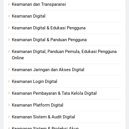
Keamanan dan Transparansi
Keamanan Digital
Keamanan Digital & Edukasi Pengguna
Keamanan Digital & Panduan Pengguna
Keamanan Digital, Panduan Pemula, Edukasi Pengguna
Online
Keamanan Jaringan dan Akses Digital
Keamanan Login Digital
Keamanan Pembayaran & Tata Kelola Digital
Keamanan Platform Digital
Keamanan Sistem & Audit Digital
Keamanan Sistem & Proteksi Akun