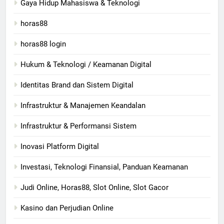
Gaya Hidup Mahasiswa & Teknologi
horas88
horas88 login
Hukum & Teknologi / Keamanan Digital
Identitas Brand dan Sistem Digital
Infrastruktur & Manajemen Keandalan
Infrastruktur & Performansi Sistem
Inovasi Platform Digital
Investasi, Teknologi Finansial, Panduan Keamanan
Judi Online, Horas88, Slot Online, Slot Gacor
Kasino dan Perjudian Online