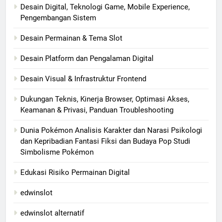
Desain Digital, Teknologi Game, Mobile Experience,
Pengembangan Sistem
Desain Permainan & Tema Slot
Desain Platform dan Pengalaman Digital
Desain Visual & Infrastruktur Frontend
Dukungan Teknis, Kinerja Browser, Optimasi Akses,
Keamanan & Privasi, Panduan Troubleshooting
Dunia Pokémon Analisis Karakter dan Narasi Psikologi
dan Kepribadian Fantasi Fiksi dan Budaya Pop Studi
Simbolisme Pokémon
Edukasi Risiko Permainan Digital
edwinslot
edwinslot alternatif