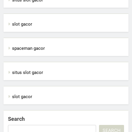
slot gacor
spaceman gacor
situs slot gacor
slot gacor
Search
SEARCH