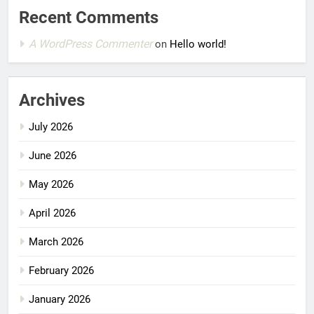
Recent Comments
A WordPress Commenter
on
Hello world!
Archives
July 2026
June 2026
May 2026
April 2026
March 2026
February 2026
January 2026