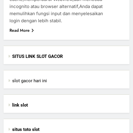
incognito atau browser alternatif,Anda dapat
memulihkan fungsi input dan menyelesaikan
login dengan lebih stabil.
Read More
SITUS LINK SLOT GACOR
slot gacor hari ini
link slot
situs toto slot