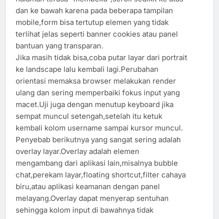
dan ke bawah karena pada beberapa tampilan
mobile,form bisa tertutup elemen yang tidak
terlihat jelas seperti banner cookies atau panel
bantuan yang transparan.
Jika masih tidak bisa,coba putar layar dari portrait
ke landscape lalu kembali lagi.Perubahan
orientasi memaksa browser melakukan render
ulang dan sering memperbaiki fokus input yang
macet.Uji juga dengan menutup keyboard jika
sempat muncul setengah,setelah itu ketuk
kembali kolom username sampai kursor muncul.
Penyebab berikutnya yang sangat sering adalah
overlay layar.Overlay adalah elemen
mengambang dari aplikasi lain,misalnya bubble
chat,perekam layar,floating shortcut,filter cahaya
biru,atau aplikasi keamanan dengan panel
melayang.Overlay dapat menyerap sentuhan
sehingga kolom input di bawahnya tidak