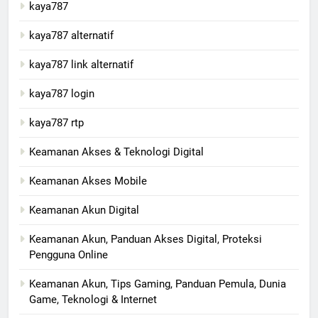
kaya787
kaya787 alternatif
kaya787 link alternatif
kaya787 login
kaya787 rtp
Keamanan Akses & Teknologi Digital
Keamanan Akses Mobile
Keamanan Akun Digital
Keamanan Akun, Panduan Akses Digital, Proteksi
Pengguna Online
Keamanan Akun, Tips Gaming, Panduan Pemula, Dunia
Game, Teknologi & Internet