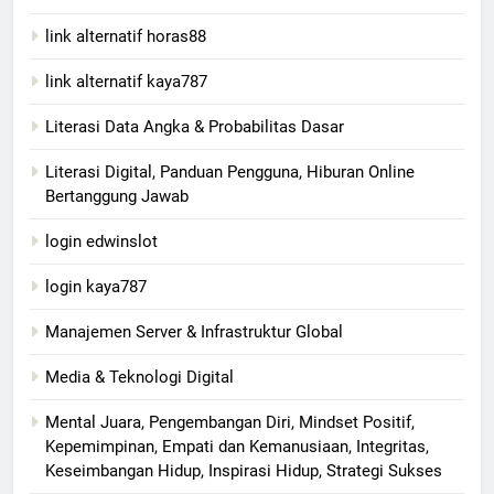
link alternatif horas88
link alternatif kaya787
Literasi Data Angka & Probabilitas Dasar
Literasi Digital, Panduan Pengguna, Hiburan Online
Bertanggung Jawab
login edwinslot
login kaya787
Manajemen Server & Infrastruktur Global
Media & Teknologi Digital
Mental Juara, Pengembangan Diri, Mindset Positif,
Kepemimpinan, Empati dan Kemanusiaan, Integritas,
Keseimbangan Hidup, Inspirasi Hidup, Strategi Sukses