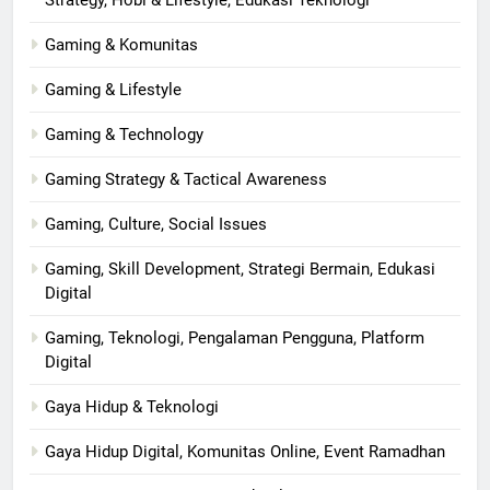
Gaming & Komunitas
Gaming & Lifestyle
Gaming & Technology
Gaming Strategy & Tactical Awareness
Gaming, Culture, Social Issues
Gaming, Skill Development, Strategi Bermain, Edukasi
Digital
Gaming, Teknologi, Pengalaman Pengguna, Platform
Digital
Gaya Hidup & Teknologi
Gaya Hidup Digital, Komunitas Online, Event Ramadhan