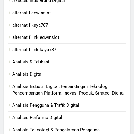
Aksesibilitas Brand Digital
alternatif edwinslot
alternatif kaya787
alternatif link edwinslot
alternatif link kaya787
Analisis & Edukasi
Analisis Digital
Analisis Industri Digital, Perbandingan Teknologi,
Pengembangan Platform, Inovasi Produk, Strategi Digital
Analisis Pengguna & Trafik Digital
Analisis Performa Digital
Analisis Teknologi & Pengalaman Pengguna