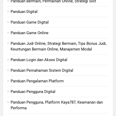
Panduan Bermain, Permainan Online, Strategi Slot
Panduan Digital
Panduan Game Digital
Panduan Game Online
Panduan Judi Online, Strategi Bermain, Tips Bonus Judi,
Keuntungan Bermain Online, Manajemen Modal
Panduan Login dan Akses Digital
Panduan Pemahaman Sistem Digital
Panduan Pengalaman Platform
Panduan Pengguna Digital
Panduan Pengguna, Platform Kaya787, Keamanan dan
Performa