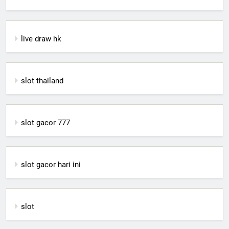
live draw hk
slot thailand
slot gacor 777
slot gacor hari ini
slot