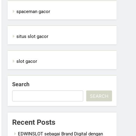
spaceman gacor
situs slot gacor
slot gacor
Search
SEARCH
Recent Posts
EDWINSLOT sebagai Brand Digital dengan