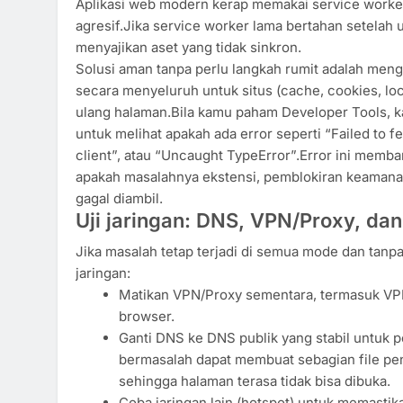
Aplikasi web modern kerap memakai service worke
agresif.Jika service worker lama bertahan setelah 
menyajikan aset yang tidak sinkron.
Solusi aman tanpa perlu langkah rumit adalah meng
secara menyeluruh untuk situs (cache, cookies, loca
ulang halaman.Bila kamu paham Developer Tools, 
untuk melihat apakah ada error seperti “Failed to f
client”, atau “Uncaught TypeError”.Error ini mem
apakah masalahnya ekstensi, pemblokiran keamanan
gagal diambil.
Uji jaringan: DNS, VPN/Proxy, da
Jika masalah tetap terjadi di semua mode dan tanpa 
jaringan:
Matikan VPN/Proxy sementara, termasuk VPN
browser.
Ganti DNS ke DNS publik yang stabil untuk 
bermasalah dapat membuat sebagian file pen
sehingga halaman terasa tidak bisa dibuka.
Coba jaringan lain (hotspot) untuk memastika