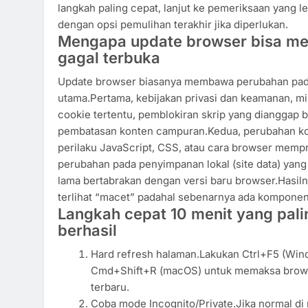
langkah paling cepat, lanjut ke pemeriksaan yang leb
dengan opsi pemulihan terakhir jika diperlukan.
Mengapa update browser bisa me
gagal terbuka
Update browser biasanya membawa perubahan pada
utama.Pertama, kebijakan privasi dan keamanan, m
cookie tertentu, pemblokiran skrip yang dianggap b
pembatasan konten campuran.Kedua, perubahan komp
perilaku JavaScript, CSS, atau cara browser memp
perubahan pada penyimpanan lokal (site data) yan
lama bertabrakan dengan versi baru browser.Hasiln
terlihat “macet” padahal sebenarnya ada komponen
Langkah cepat 10 menit yang pali
berhasil
Hard refresh halaman.Lakukan Ctrl+F5 (Win
Cmd+Shift+R (macOS) untuk memaksa brow
terbaru.
Coba mode Incognito/Private.Jika normal di 