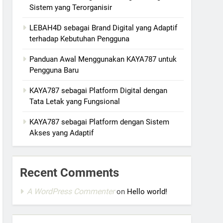
Sistem yang Terorganisir
LEBAH4D sebagai Brand Digital yang Adaptif
terhadap Kebutuhan Pengguna
Panduan Awal Menggunakan KAYA787 untuk
Pengguna Baru
KAYA787 sebagai Platform Digital dengan
Tata Letak yang Fungsional
KAYA787 sebagai Platform dengan Sistem
Akses yang Adaptif
Recent Comments
A WordPress Commenter
on
Hello world!