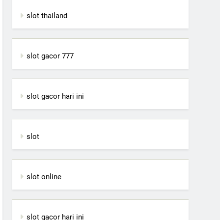
slot thailand
slot gacor 777
slot gacor hari ini
slot
slot online
slot gacor hari ini