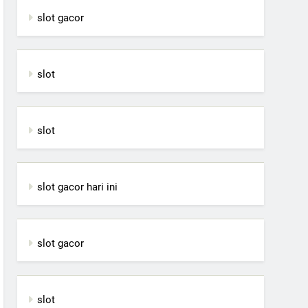
slot gacor
slot
slot
slot gacor hari ini
slot gacor
slot