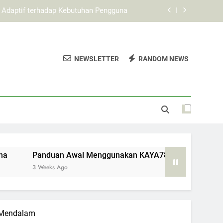
 Adaptif terhadap Kebutuhan Pengguna
unakan KAYA787 untuk Pengguna Baru
tal dengan Tata Letak yang Fungsional
NEWSLETTER
RANDOM NEWS
ital dengan Sistem yang Terorganisir
 Seni Dan Kreatif Dari Komunitas Lokal.
 Adaptif terhadap Kebutuhan Pengguna
unakan KAYA787 untuk Pengguna Baru
tal dengan Tata Letak yang Fungsional
nduan Awal Menggunakan KAYA787 untuk Pengguna Baru
eeks Ago
s Mendalam