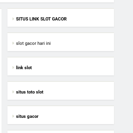
SITUS LINK SLOT GACOR
slot gacor hari ini
link slot
situs toto slot
situs gacor