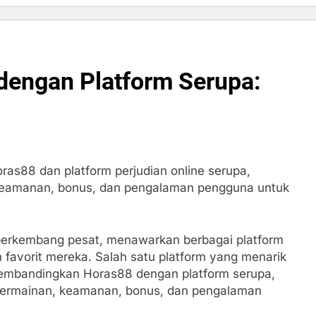
dengan Platform Serupa:
ras88 dan platform perjudian online serupa,
, keamanan, bonus, dan pengalaman pengguna untuk
g berkembang pesat, menawarkan berbagai platform
favorit mereka. Salah satu platform yang menarik
 membandingkan Horas88 dengan platform serupa,
i permainan, keamanan, bonus, dan pengalaman