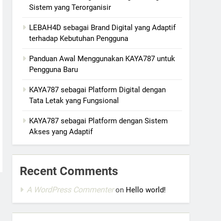
Sistem yang Terorganisir
LEBAH4D sebagai Brand Digital yang Adaptif
terhadap Kebutuhan Pengguna
Panduan Awal Menggunakan KAYA787 untuk
Pengguna Baru
KAYA787 sebagai Platform Digital dengan
Tata Letak yang Fungsional
KAYA787 sebagai Platform dengan Sistem
Akses yang Adaptif
Recent Comments
A WordPress Commenter
on
Hello world!