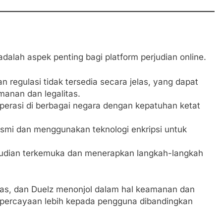
alah aspek penting bagi platform perjudian online.​
an regulasi tidak tersedia secara jelas, yang dapat
anan dan legalitas.​
roperasi di berbagai negara dengan kepatuhan ketat
resmi dan menggunakan teknologi enkripsi untuk
 perjudian terkemuka dan menerapkan langkah-langkah
egas, dan Duelz menonjol dalam hal keamanan dan
epercayaan lebih kepada pengguna dibandingkan