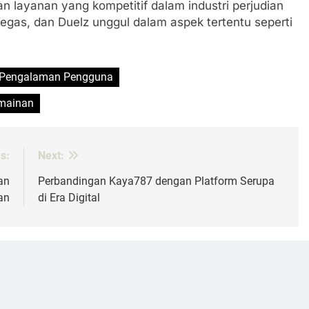
layanan yang kompetitif dalam industri perjudian
Vegas, dan Duelz unggul dalam aspek tertentu seperti
Pengalaman Pengguna
rmainan
s:
Next:
an
Perbandingan Kaya787 dengan Platform Serupa
an
di Era Digital