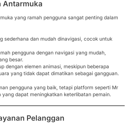
n Antarmuka
rmuka yang ramah pengguna sangat penting dalam
g sederhana dan mudah dinavigasi, cocok untuk
amah pengguna dengan navigasi yang mudah,
ng besar.​
dup dengan elemen animasi, meskipun beberapa
ra yang tidak dapat dimatikan sebagai gangguan.
n pengguna yang baik, tetapi platform seperti Mr
yang dapat meningkatkan keterlibatan pemain.​
ayanan Pelanggan