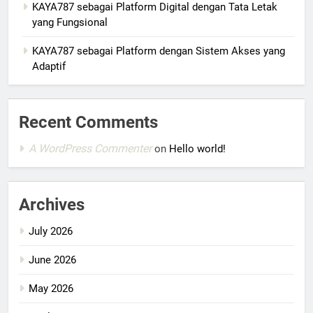
KAYA787 sebagai Platform Digital dengan Tata Letak
yang Fungsional
KAYA787 sebagai Platform dengan Sistem Akses yang
Adaptif
Recent Comments
A WordPress Commenter
on
Hello world!
Archives
July 2026
June 2026
May 2026