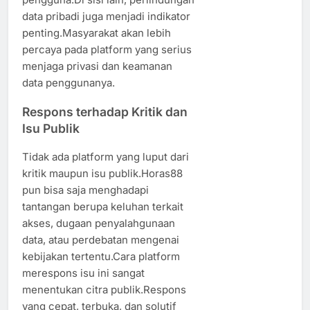
data pribadi juga menjadi indikator
penting.Masyarakat akan lebih
percaya pada platform yang serius
menjaga privasi dan keamanan
data penggunanya.
Respons terhadap Kritik dan
Isu Publik
Tidak ada platform yang luput dari
kritik maupun isu publik.Horas88
pun bisa saja menghadapi
tantangan berupa keluhan terkait
akses, dugaan penyalahgunaan
data, atau perdebatan mengenai
kebijakan tertentu.Cara platform
merespons isu ini sangat
menentukan citra publik.Respons
yang cepat, terbuka, dan solutif