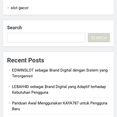
slot gacor
Search
SEARCH
Recent Posts
EDWINSLOT sebagai Brand Digital dengan Sistem yang
Terorganisir
LEBAH4D sebagai Brand Digital yang Adaptif terhadap
Kebutuhan Pengguna
Panduan Awal Menggunakan KAYA787 untuk Pengguna
Baru