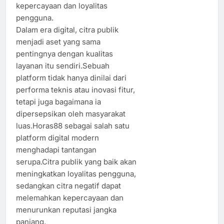
kepercayaan dan loyalitas
pengguna.
Dalam era digital, citra publik
menjadi aset yang sama
pentingnya dengan kualitas
layanan itu sendiri.Sebuah
platform tidak hanya dinilai dari
performa teknis atau inovasi fitur,
tetapi juga bagaimana ia
dipersepsikan oleh masyarakat
luas.Horas88 sebagai salah satu
platform digital modern
menghadapi tantangan
serupa.Citra publik yang baik akan
meningkatkan loyalitas pengguna,
sedangkan citra negatif dapat
melemahkan kepercayaan dan
menurunkan reputasi jangka
panjang.