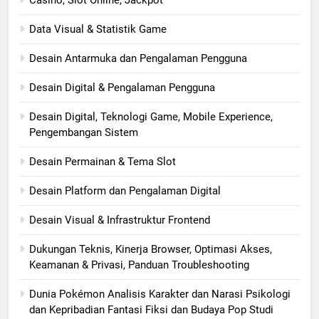
Casino, Slot Online, Jackpot
Data Visual & Statistik Game
Desain Antarmuka dan Pengalaman Pengguna
Desain Digital & Pengalaman Pengguna
Desain Digital, Teknologi Game, Mobile Experience,
Pengembangan Sistem
Desain Permainan & Tema Slot
Desain Platform dan Pengalaman Digital
Desain Visual & Infrastruktur Frontend
Dukungan Teknis, Kinerja Browser, Optimasi Akses,
Keamanan & Privasi, Panduan Troubleshooting
Dunia Pokémon Analisis Karakter dan Narasi Psikologi
dan Kepribadian Fantasi Fiksi dan Budaya Pop Studi