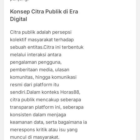
Konsep Citra Publik di Era
Digital
Citra publik adalah persepsi
kolektif masyarakat terhadap
sebuah entitas.Citra ini terbentuk
melalui interaksi antara
pengalaman pengguna,
pemberitaan media, ulasan
komunitas, hingga komunikasi
resmi dari platform itu
sendiri.Dalam konteks Horas88,
citra publik mencakup seberapa
transparan platform ini, seberapa
konsisten dalam menjaga
keamanan data, serta bagaimana ia
merespons kritik atau isu yang
muncul di masyarakat.