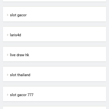
slot gacor
laris4d
live draw hk
slot thailand
slot gacor 777