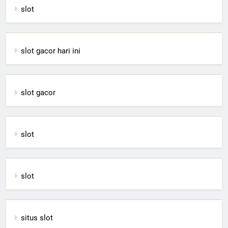
slot
slot gacor hari ini
slot gacor
slot
slot
situs slot