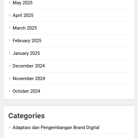
May 2025
April 2025
March 2025
February 2025
January 2025
December 2024
November 2024
October 2024
Categories
Adaptasi dan Pengembangan Brand Digital