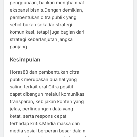
penggunaan, bahkan menghambat
ekspansi bisnis.Dengan demikian,
pembentukan citra publik yang
sehat bukan sekadar strategi
komunikasi, tetapi juga bagian dari
strategi keberlanjutan jangka
panjang.
Kesimpulan
Horas88 dan pembentukan citra
publik merupakan dua hal yang
saling terkait erat.Citra positif
dapat dibangun melalui komunikasi
transparan, kebijakan konten yang
jelas, perlindungan data yang
ketat, serta respons cepat
terhadap kritik.Media massa dan
media sosial berperan besar dalam