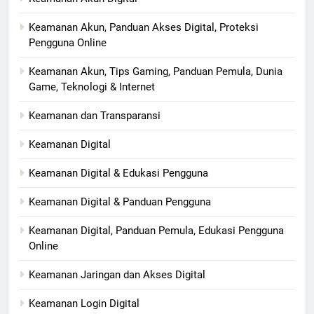
Keamanan Akun, Panduan Akses Digital, Proteksi
Pengguna Online
Keamanan Akun, Tips Gaming, Panduan Pemula, Dunia
Game, Teknologi & Internet
Keamanan dan Transparansi
Keamanan Digital
Keamanan Digital & Edukasi Pengguna
Keamanan Digital & Panduan Pengguna
Keamanan Digital, Panduan Pemula, Edukasi Pengguna
Online
Keamanan Jaringan dan Akses Digital
Keamanan Login Digital