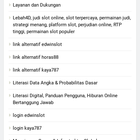
Layanan dan Dukungan
Lebah4D, judi slot online, slot terpercaya, permainan judi,
strategi menang, platform slot, perjudian online, RTP
tinggi, permainan slot populer
link alternatif edwinslot
link alternatif horas88
link alternatif kaya787
Literasi Data Angka & Probabilitas Dasar
Literasi Digital, Panduan Pengguna, Hiburan Online
Bertanggung Jawab
login edwinslot
login kaya787