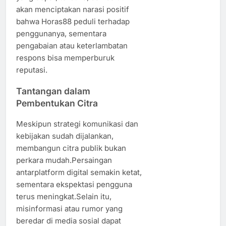
akan menciptakan narasi positif
bahwa Horas88 peduli terhadap
penggunanya, sementara
pengabaian atau keterlambatan
respons bisa memperburuk
reputasi.
Tantangan dalam
Pembentukan Citra
Meskipun strategi komunikasi dan
kebijakan sudah dijalankan,
membangun citra publik bukan
perkara mudah.Persaingan
antarplatform digital semakin ketat,
sementara ekspektasi pengguna
terus meningkat.Selain itu,
misinformasi atau rumor yang
beredar di media sosial dapat