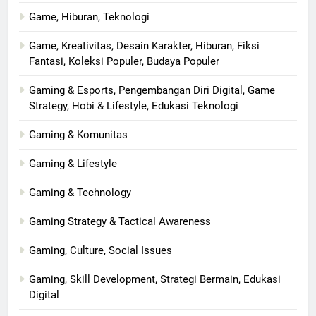
Game, Hiburan, Teknologi
Game, Kreativitas, Desain Karakter, Hiburan, Fiksi
Fantasi, Koleksi Populer, Budaya Populer
Gaming & Esports, Pengembangan Diri Digital, Game
Strategy, Hobi & Lifestyle, Edukasi Teknologi
Gaming & Komunitas
Gaming & Lifestyle
Gaming & Technology
Gaming Strategy & Tactical Awareness
Gaming, Culture, Social Issues
Gaming, Skill Development, Strategi Bermain, Edukasi
Digital