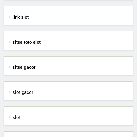
link slot
situs toto slot
situs gacor
slot gacor
slot