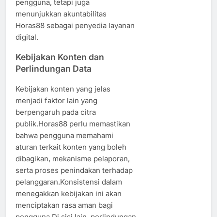
pengguna, tetapi juga
menunjukkan akuntabilitas
Horas88 sebagai penyedia layanan
digital.
Kebijakan Konten dan
Perlindungan Data
Kebijakan konten yang jelas
menjadi faktor lain yang
berpengaruh pada citra
publik.Horas88 perlu memastikan
bahwa pengguna memahami
aturan terkait konten yang boleh
dibagikan, mekanisme pelaporan,
serta proses penindakan terhadap
pelanggaran.Konsistensi dalam
menegakkan kebijakan ini akan
menciptakan rasa aman bagi
pengguna.Di sisi lain, perlindungan