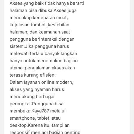
Akses yang baik tidak hanya berarti
halaman bisa dibuka.Akses juga
mencakup kecepatan muat,
kejelasan tombol, kestabilan
halaman, dan keamanan saat
pengguna berinteraksi dengan
sistem.Jika pengguna harus
melewati terlalu banyak langkah
hanya untuk menemukan bagian
utama, pengalaman akses akan
terasa kurang efisien.
Dalam layanan online modern,
akses yang nyaman harus
mendukung berbagai
perangkat.Pengguna bisa
membuka Kaya787 melalui
smartphone, tablet, atau
desktop.Karena itu, tampilan
responsif menjadi bagian penting