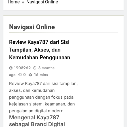
Home
Navigasi Online
Navigasi Online
Review Kaya787 dari Sisi
Tampilan, Akses, dan
Kemudahan Penggunaan
1908962
3 months
ago
0
16 mins
Review Kaya787 dari sisi tampilan,
akses, dan kemudahan
penggunaan dengan fokus pada
kejelasan sistem, keamanan, dan
pengalaman digital modern.
Mengenal Kaya787
sebagai Brand Digital