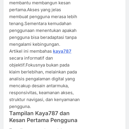
membantu membangun kesan
pertama.Akses yang jelas
membuat pengguna merasa lebih
tenang.Sementara kemudahan
penggunaan menentukan apakah
pengguna bisa beradaptasi tanpa
mengalami kebingungan.
Artikel ini membahas
kaya787
secara informatif dan
objektif.Fokusnya bukan pada
klaim berlebihan, melainkan pada
analisis pengalaman digital yang
mencakup desain antarmuka,
responsivitas, keamanan akses,
struktur navigasi, dan kenyamanan
pengguna.
Tampilan Kaya787 dan
Kesan Pertama Pengguna