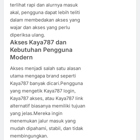
terlihat rapi dan alurnya masuk
akal, pengguna dapat lebih teliti
dalam membedakan akses yang
wajar dan akses yang perlu
diperiksa ulang.
Akses Kaya787 dan
Kebutuhan Pengguna
Modern
Akses menjadi salah satu alasan
utama mengapa brand seperti
Kaya787 banyak dicari.Pengguna
yang mengetik Kaya787 login,
Kaya787 akses, atau Kaya787 link
alternatif biasanya memiliki tujuan
yang jelas.Mereka ingin
menemukan jalur masuk yang
mudah dipahami, stabil, dan tidak
membingungkan.