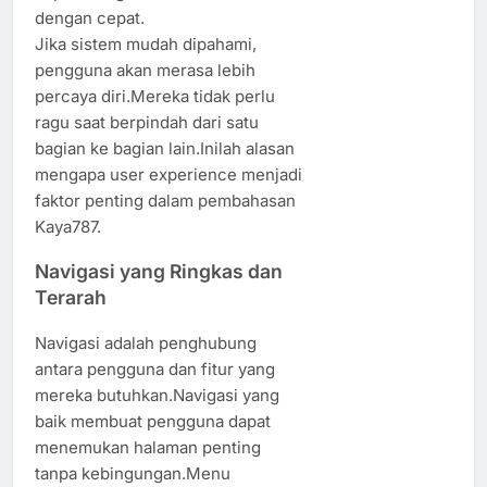
dengan cepat.
Jika sistem mudah dipahami,
pengguna akan merasa lebih
percaya diri.Mereka tidak perlu
ragu saat berpindah dari satu
bagian ke bagian lain.Inilah alasan
mengapa user experience menjadi
faktor penting dalam pembahasan
Kaya787.
Navigasi yang Ringkas dan
Terarah
Navigasi adalah penghubung
antara pengguna dan fitur yang
mereka butuhkan.Navigasi yang
baik membuat pengguna dapat
menemukan halaman penting
tanpa kebingungan.Menu