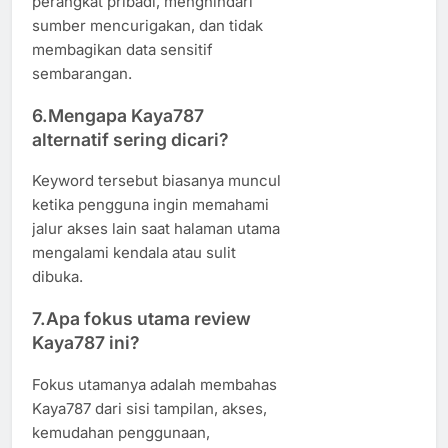
perangkat pribadi, menghindari
sumber mencurigakan, dan tidak
membagikan data sensitif
sembarangan.
6.Mengapa Kaya787
alternatif sering dicari?
Keyword tersebut biasanya muncul
ketika pengguna ingin memahami
jalur akses lain saat halaman utama
mengalami kendala atau sulit
dibuka.
7.Apa fokus utama review
Kaya787 ini?
Fokus utamanya adalah membahas
Kaya787 dari sisi tampilan, akses,
kemudahan penggunaan,