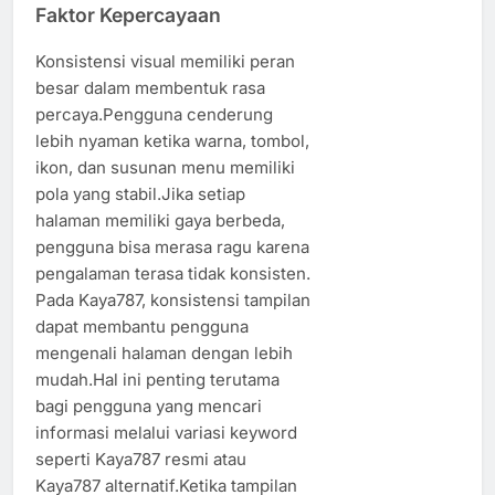
Faktor Kepercayaan
Konsistensi visual memiliki peran
besar dalam membentuk rasa
percaya.Pengguna cenderung
lebih nyaman ketika warna, tombol,
ikon, dan susunan menu memiliki
pola yang stabil.Jika setiap
halaman memiliki gaya berbeda,
pengguna bisa merasa ragu karena
pengalaman terasa tidak konsisten.
Pada Kaya787, konsistensi tampilan
dapat membantu pengguna
mengenali halaman dengan lebih
mudah.Hal ini penting terutama
bagi pengguna yang mencari
informasi melalui variasi keyword
seperti Kaya787 resmi atau
Kaya787 alternatif.Ketika tampilan