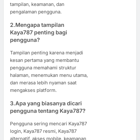
tampilan, keamanan, dan
pengalaman pengguna.
2.Mengapa tampilan
Kaya787 penting bagi
pengguna?
Tampilan penting karena menjadi
kesan pertama yang membantu
pengguna memahami struktur
halaman, menemukan menu utama,
dan merasa lebih nyaman saat
mengakses platform.
3.Apa yang biasanya dicari
pengguna tentang Kaya787?
Pengguna sering mencari Kaya787
login, Kaya787 resmi, Kaya787
alternatif, akses mobile, keamanan