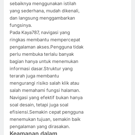
sebaiknya menggunakan istilah
yang sederhana, mudah dikenali,
dan langsung menggambarkan
fungsinya.
Pada Kaya787, navigasi yang
ringkas membantu mempercepat
pengalaman akses.Pengguna tidak
perlu membuka terlalu banyak
bagian hanya untuk menemukan
informasi dasar.Struktur yang
terarah juga membantu
mengurangi risiko salah klik atau
salah memahami fungsi halaman.
Navigasi yang efektif bukan hanya
soal desain, tetapi juga soal
efisiensi.Semakin cepat pengguna
menemukan tujuan, semakin baik
pengalaman yang dirasakan.
Keamanan dalam