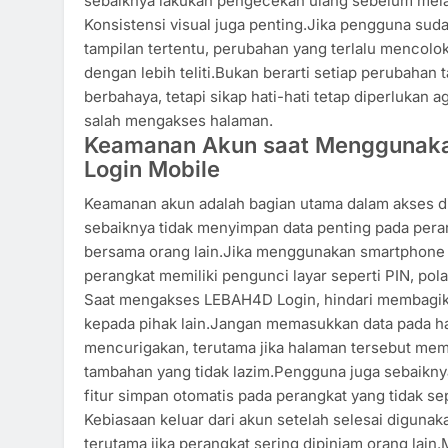
sebaiknya lakukan pengecekan ulang sebelum mela
Konsistensi visual juga penting.Jika pengguna sud
tampilan tertentu, perubahan yang terlalu mencolok
dengan lebih teliti.Bukan berarti setiap perubahan 
berbahaya, tetapi sikap hati-hati tetap diperlukan 
salah mengakses halaman.
Keamanan Akun saat Menggunak
Login Mobile
Keamanan akun adalah bagian utama dalam akses d
sebaiknya tidak menyimpan data penting pada pera
bersama orang lain.Jika menggunakan smartphone p
perangkat memiliki pengunci layar seperti PIN, pola
Saat mengakses LEBAH4D Login, hindari membagik
kepada pihak lain.Jangan memasukkan data pada ha
mencurigakan, terutama jika halaman tersebut mem
tambahan yang tidak lazim.Pengguna juga sebaikny
fitur simpan otomatis pada perangkat yang tidak 
Kebiasaan keluar dari akun setelah selesai digunak
terutama jika perangkat sering dipinjam orang lain.