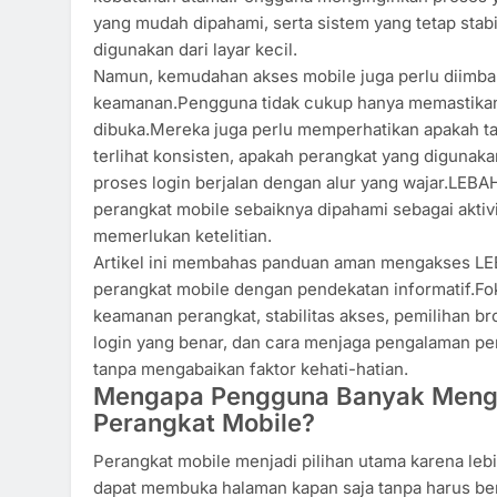
yang mudah dipahami, serta sistem yang tetap stab
digunakan dari layar kecil.
Namun, kemudahan akses mobile juga perlu diimb
keamanan.Pengguna tidak cukup hanya memastika
dibuka.Mereka juga perlu memperhatikan apakah t
terlihat konsisten, apakah perangkat yang digunak
proses login berjalan dengan alur yang wajar.LEBA
perangkat mobile sebaiknya dipahami sebagai aktivi
memerlukan ketelitian.
Artikel ini membahas panduan aman mengakses LE
perangkat mobile dengan pendekatan informatif.
keamanan perangkat, stabilitas akses, pemilihan b
login yang benar, dan cara menjaga pengalaman pe
tanpa mengabaikan faktor kehati-hatian.
Mengapa Pengguna Banyak Menga
Perangkat Mobile?
Perangkat mobile menjadi pilihan utama karena leb
dapat membuka halaman kapan saja tanpa harus ber