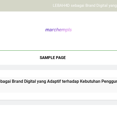
LEBAH4D sebagai Brand Digital yang
Panduan Awal Mengg
KAYA787 sebagai Platform Digi
EDWINSLOT sebagai Brand Dig
rché MPLS
oduk Lokal Dengan Berbelanja Di Marché MPLS. Temukan Barang
LEBAH4D sebagai Brand Digital yang
SAMPLE PAGE
Panduan Awal Mengg
KAYA787 sebagai Platform Digi
Digital yang Adaptif terhadap Kebutuhan Pengguna
Pan
2 We