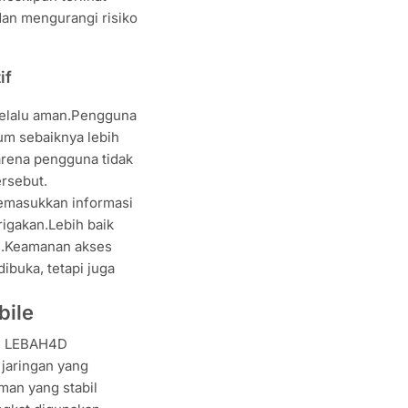
dan mengurangi risiko
if
k selalu aman.Pengguna
m sebaiknya lebih
karena pengguna tidak
ersebut.
memasukkan informasi
rigakan.Lebih baik
ol.Keamanan akses
ibuka, tetapi juga
bile
an LEBAH4D
jaringan yang
man yang stabil