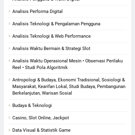
Analisis Performa Digital
Analisis Teknologi & Pengalaman Pengguna
Analisis Teknologi & Web Performance
Analisis Waktu Bermain & Strategi Slot
Analisis Waktu Operasional Mesin • Observasi Perilaku
Reel • Studi Pola Algoritmik
Antropologi & Budaya, Ekonomi Tradisional, Sosiologi &
Masyarakat, Kearifan Lokal, Studi Budaya, Pembangunan
Berkelanjutan, Warisan Sosial
Budaya & Teknologi
Casino, Slot Online, Jackpot
Data Visual & Statistik Game