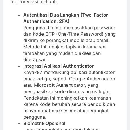
implementasi meliputi:
Autentikasi Dua Langkah (Two-Factor
Authentication, 2FA)
Pengguna diminta memasukkan password
dan kode OTP (One-Time Password) yang
dikirim ke perangkat mobile atau email.
Metode ini menjadi lapisan keamanan
tambahan yang mudah diakses dan
diterapkan.
Integrasi Aplikasi Authenticator
Kaya787 mendukung aplikasi autentikator
pihak ketiga, seperti Google Authenticator
atau Microsoft Authenticator, yang
menghasilkan kode dinamis untuk login.
Pendekatan ini meningkatkan keamanan
karena kode berubah secara periodik dan
hanya dapat diakses melalui perangkat
pengguna.
Biometrik Opsional
Untuk perangkat yang mendukung,