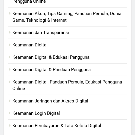
Pengguna Online
Keamanan Akun, Tips Gaming, Panduan Pemula, Dunia
Game, Teknologi & Internet
Keamanan dan Transparansi
Keamanan Digital
Keamanan Digital & Edukasi Pengguna
Keamanan Digital & Panduan Pengguna
Keamanan Digital, Panduan Pemula, Edukasi Pengguna
Online
Keamanan Jaringan dan Akses Digital
Keamanan Login Digital
Keamanan Pembayaran & Tata Kelola Digital