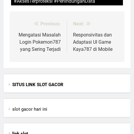
#AksesTerproteksi #PerlindunganData
Previous:
Next:
Post
navigation
Mengatasi Masalah
Responsivitas dan
Login Pokemon787
Adaptasi UI Game
yang Sering Terjadi
Kaya787 di Mobile
SITUS LINK SLOT GACOR
slot gacor hari ini
link slot