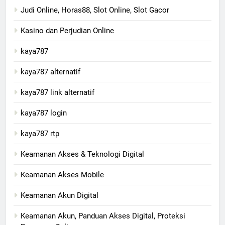
Judi Online, Horas88, Slot Online, Slot Gacor
Kasino dan Perjudian Online
kaya787
kaya787 alternatif
kaya787 link alternatif
kaya787 login
kaya787 rtp
Keamanan Akses & Teknologi Digital
Keamanan Akses Mobile
Keamanan Akun Digital
Keamanan Akun, Panduan Akses Digital, Proteksi