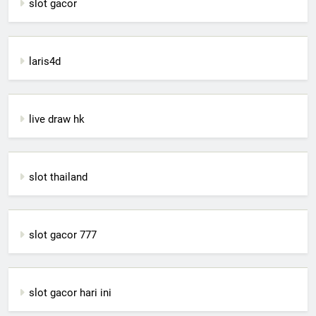
slot gacor
laris4d
live draw hk
slot thailand
slot gacor 777
slot gacor hari ini