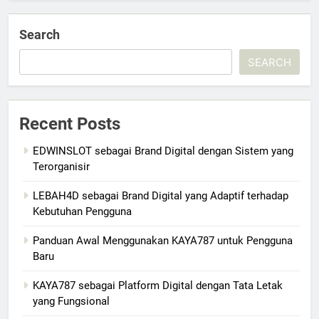
Search
SEARCH
Recent Posts
EDWINSLOT sebagai Brand Digital dengan Sistem yang
Terorganisir
LEBAH4D sebagai Brand Digital yang Adaptif terhadap
Kebutuhan Pengguna
Panduan Awal Menggunakan KAYA787 untuk Pengguna
Baru
KAYA787 sebagai Platform Digital dengan Tata Letak
yang Fungsional