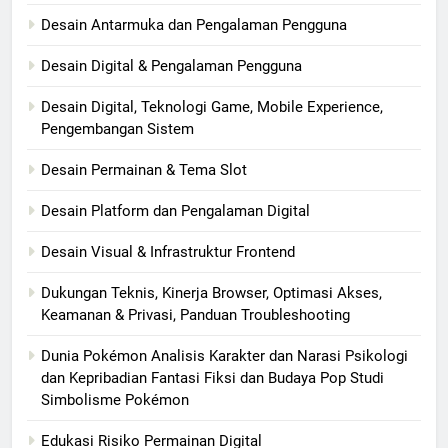
Desain Antarmuka dan Pengalaman Pengguna
Desain Digital & Pengalaman Pengguna
Desain Digital, Teknologi Game, Mobile Experience,
Pengembangan Sistem
Desain Permainan & Tema Slot
Desain Platform dan Pengalaman Digital
Desain Visual & Infrastruktur Frontend
Dukungan Teknis, Kinerja Browser, Optimasi Akses,
Keamanan & Privasi, Panduan Troubleshooting
Dunia Pokémon Analisis Karakter dan Narasi Psikologi
dan Kepribadian Fantasi Fiksi dan Budaya Pop Studi
Simbolisme Pokémon
Edukasi Risiko Permainan Digital