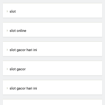
slot
slot online
slot gacor hari ini
slot gacor
slot gacor hari ini