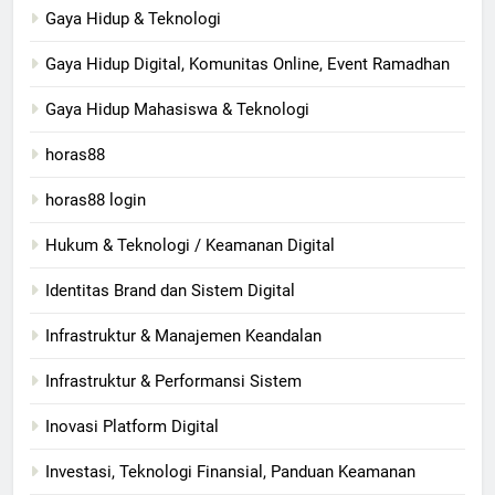
Gaya Hidup & Teknologi
Gaya Hidup Digital, Komunitas Online, Event Ramadhan
Gaya Hidup Mahasiswa & Teknologi
horas88
horas88 login
Hukum & Teknologi / Keamanan Digital
Identitas Brand dan Sistem Digital
Infrastruktur & Manajemen Keandalan
Infrastruktur & Performansi Sistem
Inovasi Platform Digital
Investasi, Teknologi Finansial, Panduan Keamanan