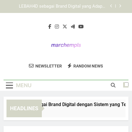
Skip
Panduan Awal Menggunakan KAYA787 untuk
to
Pengguna Baru
content
KAYA787 sebagai Platform Digital dengan Tata
Letak yang Fungsional
EDWINSLOT sebagai Brand Digital dengan Sistem
yang Terorganisir
LEBAH4D sebagai Brand Digital yang Adaptif
terhadap Kebutuhan Pengguna
Marché MPLS
Panduan Awal Menggunakan KAYA787 untuk
Dukung Produk Lokal Dengan
Pengguna Baru
NEWSLETTER
RANDOM NEWS
Berbelanja Di Marché MPLS. Temukan
KAYA787 sebagai Platform Digital dengan Tata
Letak yang Fungsional
Barang Seni Dan Kreatif Dari Komunitas
MENU
Lokal.
WINSLOT sebagai Brand Digital dengan Sistem yang Terorgani
HEADLINES
Weeks Ago