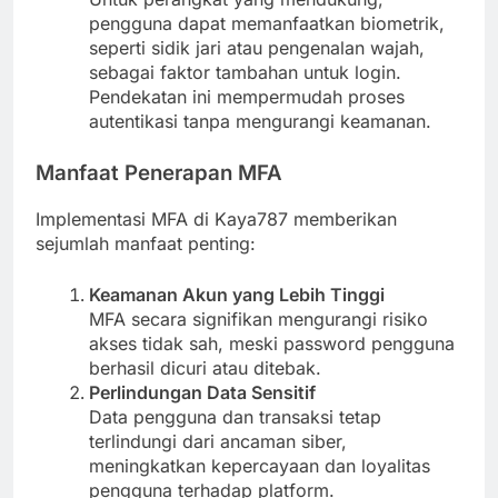
pengguna dapat memanfaatkan biometrik,
seperti sidik jari atau pengenalan wajah,
sebagai faktor tambahan untuk login.
Pendekatan ini mempermudah proses
autentikasi tanpa mengurangi keamanan.
Manfaat Penerapan MFA
Implementasi MFA di Kaya787 memberikan
sejumlah manfaat penting:
Keamanan Akun yang Lebih Tinggi
MFA secara signifikan mengurangi risiko
akses tidak sah, meski password pengguna
berhasil dicuri atau ditebak.
Perlindungan Data Sensitif
Data pengguna dan transaksi tetap
terlindungi dari ancaman siber,
meningkatkan kepercayaan dan loyalitas
pengguna terhadap platform.