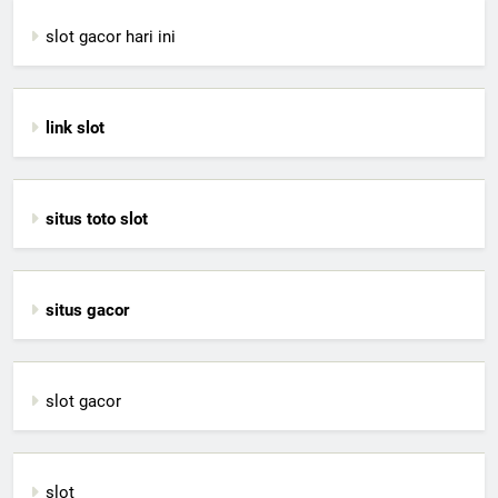
slot gacor hari ini
link slot
situs toto slot
situs gacor
slot gacor
slot