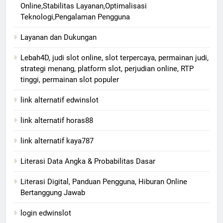
Online,Stabilitas Layanan,Optimalisasi
Teknologi,Pengalaman Pengguna
Layanan dan Dukungan
Lebah4D, judi slot online, slot terpercaya, permainan judi,
strategi menang, platform slot, perjudian online, RTP
tinggi, permainan slot populer
link alternatif edwinslot
link alternatif horas88
link alternatif kaya787
Literasi Data Angka & Probabilitas Dasar
Literasi Digital, Panduan Pengguna, Hiburan Online
Bertanggung Jawab
login edwinslot