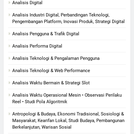
Analisis Digital
Analisis Industri Digital, Perbandingan Teknologi,
Pengembangan Platform, Inovasi Produk, Strategi Digital
Analisis Pengguna & Trafik Digital
Analisis Performa Digital
Analisis Teknologi & Pengalaman Pengguna
Analisis Teknologi & Web Performance
Analisis Waktu Bermain & Strategi Slot
Analisis Waktu Operasional Mesin • Observasi Perilaku
Reel • Studi Pola Algoritmik
Antropologi & Budaya, Ekonomi Tradisional, Sosiologi &
Masyarakat, Kearifan Lokal, Studi Budaya, Pembangunan
Berkelanjutan, Warisan Sosial