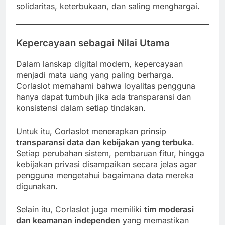
solidaritas, keterbukaan, dan saling menghargai.
Kepercayaan sebagai Nilai Utama
Dalam lanskap digital modern, kepercayaan
menjadi mata uang yang paling berharga.
Corlaslot memahami bahwa loyalitas pengguna
hanya dapat tumbuh jika ada transparansi dan
konsistensi dalam setiap tindakan.
Untuk itu, Corlaslot menerapkan prinsip
transparansi data dan kebijakan yang terbuka
.
Setiap perubahan sistem, pembaruan fitur, hingga
kebijakan privasi disampaikan secara jelas agar
pengguna mengetahui bagaimana data mereka
digunakan.
Selain itu, Corlaslot juga memiliki
tim moderasi
dan keamanan independen
yang memastikan