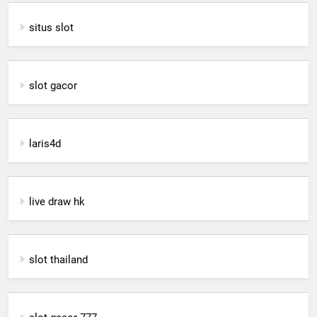
situs slot
slot gacor
laris4d
live draw hk
slot thailand