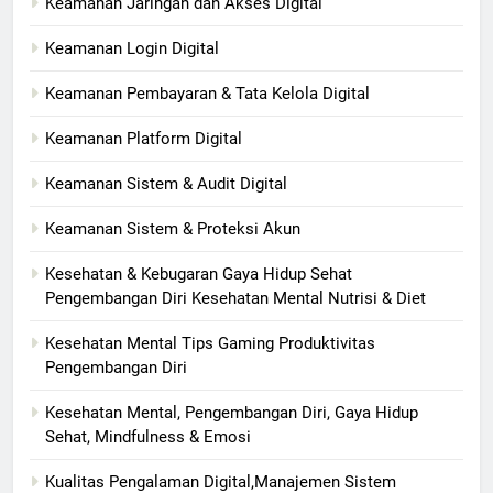
Keamanan Jaringan dan Akses Digital
Keamanan Login Digital
Keamanan Pembayaran & Tata Kelola Digital
Keamanan Platform Digital
Keamanan Sistem & Audit Digital
Keamanan Sistem & Proteksi Akun
Kesehatan & Kebugaran Gaya Hidup Sehat
Pengembangan Diri Kesehatan Mental Nutrisi & Diet
Kesehatan Mental Tips Gaming Produktivitas
Pengembangan Diri
Kesehatan Mental, Pengembangan Diri, Gaya Hidup
Sehat, Mindfulness & Emosi
Kualitas Pengalaman Digital,Manajemen Sistem