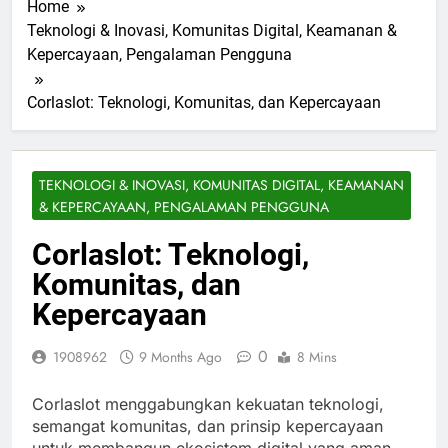
Home
Teknologi & Inovasi, Komunitas Digital, Keamanan &
Kepercayaan, Pengalaman Pengguna
Corlaslot: Teknologi, Komunitas, dan Kepercayaan
TEKNOLOGI & INOVASI, KOMUNITAS DIGITAL, KEAMANAN
& KEPERCAYAAN, PENGALAMAN PENGGUNA
Corlaslot: Teknologi,
Komunitas, dan
Kepercayaan
0
1908962
9 Months Ago
8 Mins
Corlaslot menggabungkan kekuatan teknologi,
semangat komunitas, dan prinsip kepercayaan
untuk membangun ekosistem digital yang aman,