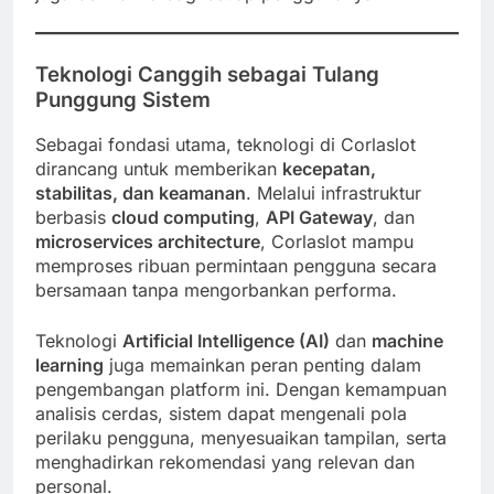
Teknologi Canggih sebagai Tulang
Punggung Sistem
Sebagai fondasi utama, teknologi di Corlaslot
dirancang untuk memberikan
kecepatan,
stabilitas, dan keamanan
. Melalui infrastruktur
berbasis
cloud computing
,
API Gateway
, dan
microservices architecture
, Corlaslot mampu
memproses ribuan permintaan pengguna secara
bersamaan tanpa mengorbankan performa.
Teknologi
Artificial Intelligence (AI)
dan
machine
learning
juga memainkan peran penting dalam
pengembangan platform ini. Dengan kemampuan
analisis cerdas, sistem dapat mengenali pola
perilaku pengguna, menyesuaikan tampilan, serta
menghadirkan rekomendasi yang relevan dan
personal.