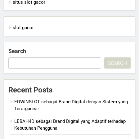
situs slot gacor
slot gacor
Search
SEARCH
Recent Posts
EDWINSLOT sebagai Brand Digital dengan Sistem yang
Terorganisir
LEBAH4D sebagai Brand Digital yang Adaptif terhadap
Kebutuhan Pengguna