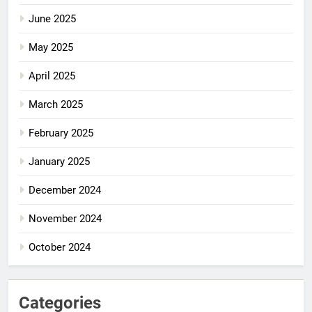
June 2025
May 2025
April 2025
March 2025
February 2025
January 2025
December 2024
November 2024
October 2024
Categories