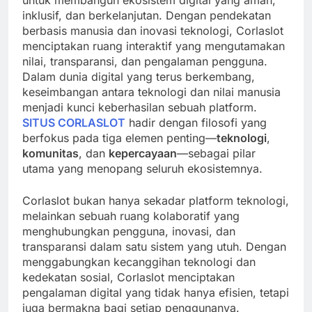
inklusif, dan berkelanjutan. Dengan pendekatan
berbasis manusia dan inovasi teknologi, Corlaslot
menciptakan ruang interaktif yang mengutamakan
nilai, transparansi, dan pengalaman pengguna.
Dalam dunia digital yang terus berkembang,
keseimbangan antara teknologi dan nilai manusia
menjadi kunci keberhasilan sebuah platform.
SITUS CORLASLOT
hadir dengan filosofi yang
berfokus pada tiga elemen penting—
teknologi
,
komunitas
, dan
kepercayaan
—sebagai pilar
utama yang menopang seluruh ekosistemnya.
Corlaslot bukan hanya sekadar platform teknologi,
melainkan sebuah ruang kolaboratif yang
menghubungkan pengguna, inovasi, dan
transparansi dalam satu sistem yang utuh. Dengan
menggabungkan kecanggihan teknologi dan
kedekatan sosial, Corlaslot menciptakan
pengalaman digital yang tidak hanya efisien, tetapi
juga bermakna bagi setiap penggunanya.