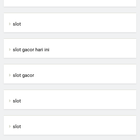
slot
slot gacor hari ini
slot gacor
slot
slot