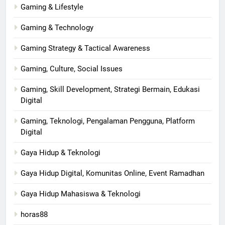
Gaming & Lifestyle
Gaming & Technology
Gaming Strategy & Tactical Awareness
Gaming, Culture, Social Issues
Gaming, Skill Development, Strategi Bermain, Edukasi
Digital
Gaming, Teknologi, Pengalaman Pengguna, Platform
Digital
Gaya Hidup & Teknologi
Gaya Hidup Digital, Komunitas Online, Event Ramadhan
Gaya Hidup Mahasiswa & Teknologi
horas88