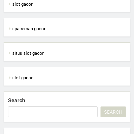
slot gacor
spaceman gacor
situs slot gacor
slot gacor
Search
SEARCH