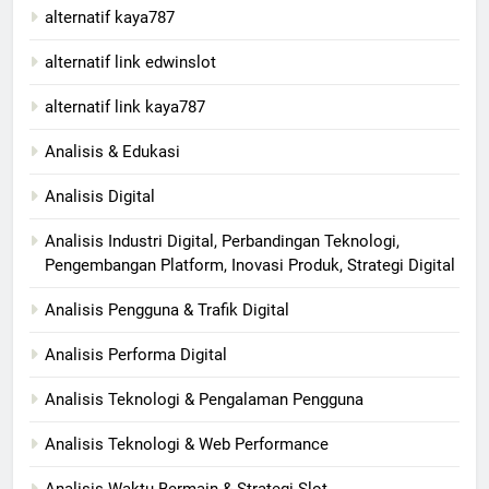
alternatif kaya787
alternatif link edwinslot
alternatif link kaya787
Analisis & Edukasi
Analisis Digital
Analisis Industri Digital, Perbandingan Teknologi,
Pengembangan Platform, Inovasi Produk, Strategi Digital
Analisis Pengguna & Trafik Digital
Analisis Performa Digital
Analisis Teknologi & Pengalaman Pengguna
Analisis Teknologi & Web Performance
Analisis Waktu Bermain & Strategi Slot