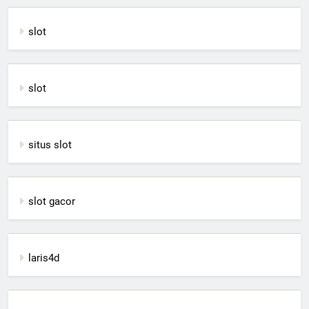
slot
slot
situs slot
slot gacor
laris4d