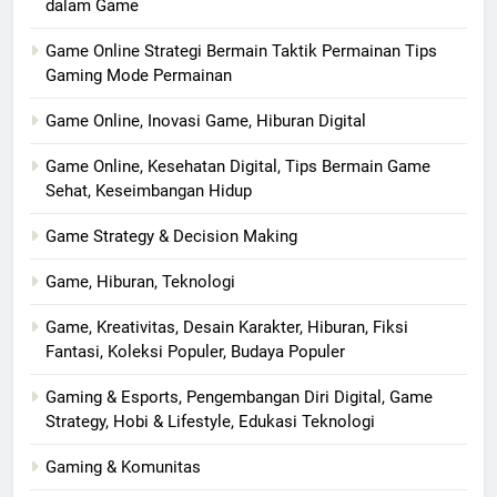
dalam Game
Game Online Strategi Bermain Taktik Permainan Tips
Gaming Mode Permainan
Game Online, Inovasi Game, Hiburan Digital
Game Online, Kesehatan Digital, Tips Bermain Game
Sehat, Keseimbangan Hidup
Game Strategy & Decision Making
Game, Hiburan, Teknologi
Game, Kreativitas, Desain Karakter, Hiburan, Fiksi
Fantasi, Koleksi Populer, Budaya Populer
Gaming & Esports, Pengembangan Diri Digital, Game
Strategy, Hobi & Lifestyle, Edukasi Teknologi
Gaming & Komunitas