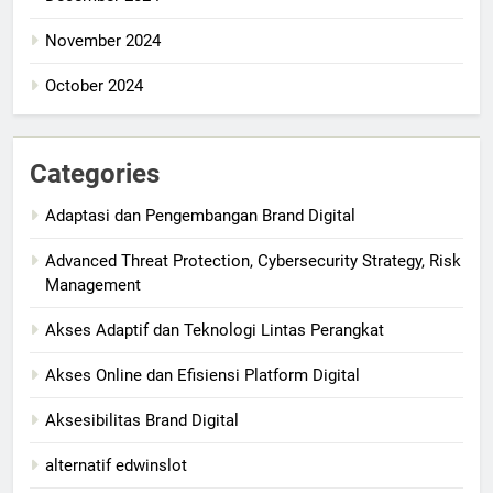
November 2024
October 2024
Categories
Adaptasi dan Pengembangan Brand Digital
Advanced Threat Protection, Cybersecurity Strategy, Risk
Management
Akses Adaptif dan Teknologi Lintas Perangkat
Akses Online dan Efisiensi Platform Digital
Aksesibilitas Brand Digital
alternatif edwinslot