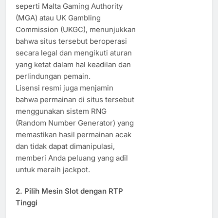
seperti Malta Gaming Authority
(MGA) atau UK Gambling
Commission (UKGC), menunjukkan
bahwa situs tersebut beroperasi
secara legal dan mengikuti aturan
yang ketat dalam hal keadilan dan
perlindungan pemain.
Lisensi resmi juga menjamin
bahwa permainan di situs tersebut
menggunakan sistem RNG
(Random Number Generator) yang
memastikan hasil permainan acak
dan tidak dapat dimanipulasi,
memberi Anda peluang yang adil
untuk meraih jackpot.
2. Pilih Mesin Slot dengan RTP
Tinggi