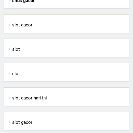
situs gacor
slot gacor
slot
slot
slot gacor hari ini
slot gacor