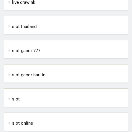
live draw hk
slot thailand
slot gacor 777
slot gacor hari ini
slot
slot online