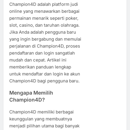
Champion4D adalah platform judi
online yang menawarkan berbagai
permainan menarik seperti poker,
slot, casino, dan taruhan olahraga.
Jika Anda adalah pengguna baru
yang ingin bergabung dan memulai
perjalanan di Champion4D, proses
pendaftaran dan login sangatlah
mudah dan cepat. Artikel ini
memberikan panduan lengkap
untuk mendaftar dan login ke akun
Champion4D bagi pengguna baru.
Mengapa Memilih
Champion4D?
Champion4D memiliki berbagai
keunggulan yang membuatnya
menjadi pilihan utama bagi banyak