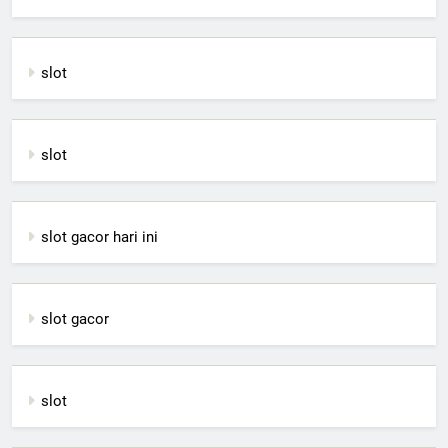
slot
slot
slot gacor hari ini
slot gacor
slot