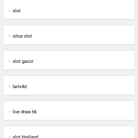
slot
situs slot
slot gacor
laris4d
live draw hk
slot thailand