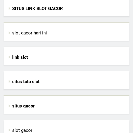
SITUS LINK SLOT GACOR
slot gacor hari ini
link slot
situs toto slot
situs gacor
slot gacor