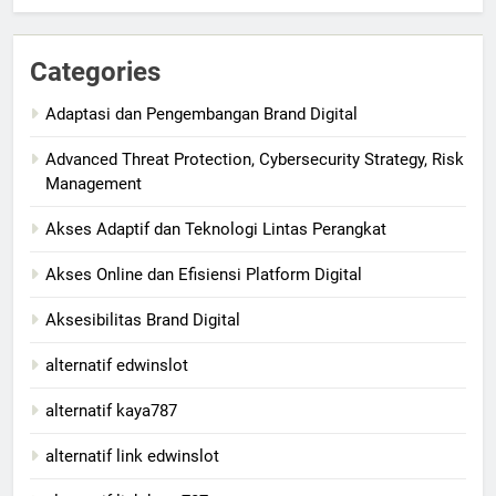
Categories
Adaptasi dan Pengembangan Brand Digital
Advanced Threat Protection, Cybersecurity Strategy, Risk
Management
Akses Adaptif dan Teknologi Lintas Perangkat
Akses Online dan Efisiensi Platform Digital
Aksesibilitas Brand Digital
alternatif edwinslot
alternatif kaya787
alternatif link edwinslot