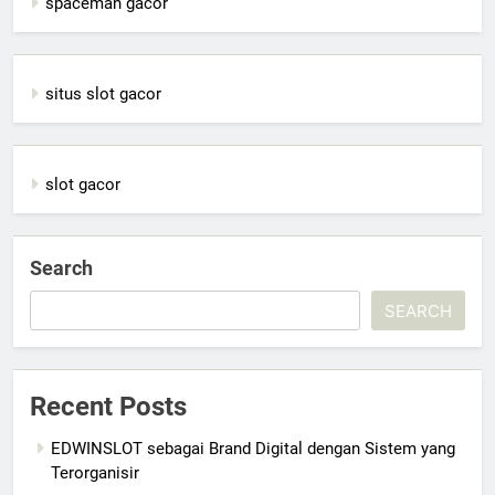
spaceman gacor
situs slot gacor
slot gacor
Search
SEARCH
Recent Posts
EDWINSLOT sebagai Brand Digital dengan Sistem yang
Terorganisir