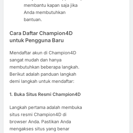
membantu kapan saja jika
Anda membutuhkan
bantuan.
Cara Daftar Champion4D
untuk Pengguna Baru
Mendaftar akun di Champion4D
sangat mudah dan hanya
membutuhkan beberapa langkah.
Berikut adalah panduan langkah
demi langkah untuk mendaftar:
1.
Buka Situs Resmi Champion4D
Langkah pertama adalah membuka
situs resmi Champion4D di
browser Anda. Pastikan Anda
mengakses situs yang benar