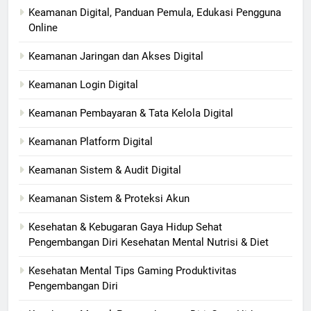
Keamanan Digital, Panduan Pemula, Edukasi Pengguna
Online
Keamanan Jaringan dan Akses Digital
Keamanan Login Digital
Keamanan Pembayaran & Tata Kelola Digital
Keamanan Platform Digital
Keamanan Sistem & Audit Digital
Keamanan Sistem & Proteksi Akun
Kesehatan & Kebugaran Gaya Hidup Sehat
Pengembangan Diri Kesehatan Mental Nutrisi & Diet
Kesehatan Mental Tips Gaming Produktivitas
Pengembangan Diri