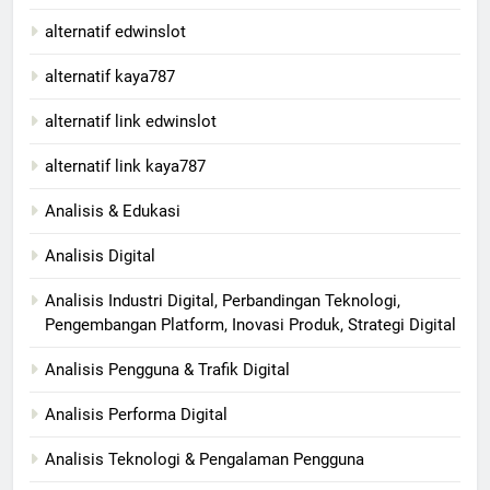
alternatif edwinslot
alternatif kaya787
alternatif link edwinslot
alternatif link kaya787
Analisis & Edukasi
Analisis Digital
Analisis Industri Digital, Perbandingan Teknologi,
Pengembangan Platform, Inovasi Produk, Strategi Digital
Analisis Pengguna & Trafik Digital
Analisis Performa Digital
Analisis Teknologi & Pengalaman Pengguna