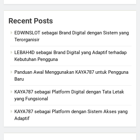
Recent Posts
EDWINSLOT sebagai Brand Digital dengan Sistem yang
Terorganisir
LEBAH4D sebagai Brand Digital yang Adaptif terhadap
Kebutuhan Pengguna
Panduan Awal Menggunakan KAYA787 untuk Pengguna
Baru
KAYA787 sebagai Platform Digital dengan Tata Letak
yang Fungsional
KAYA787 sebagai Platform dengan Sistem Akses yang
Adaptif