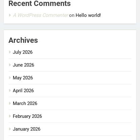
Recent Comments
A WordPress Commenter
on
Hello world!
Archives
July 2026
June 2026
May 2026
April 2026
March 2026
February 2026
January 2026