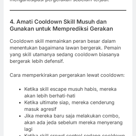
4. Amati Cooldown Skill Musuh dan
Gunakan untuk Memprediksi Gerakan
Cooldown skill memainkan peran besar dalam
menentukan bagaimana lawan bergerak. Pemain
yang skill utamanya sedang cooldown biasanya
bergerak lebih defensif.
Cara memperkirakan pergerakan lewat cooldown:
Ketika skill escape musuh habis, mereka
akan lebih berhati-hati
Ketika ultimate siap, mereka cenderung
masuk agresif
Jika mereka baru saja melakukan combo,
akan ada jeda sebelum mereka menyerang
lagi
Ketika skill crowd control sedang cooldown,