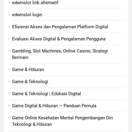
edwinslot link alternatif
edwinslot login
Efisiensi Akses dan Pengalaman Platform Digital
Evaluasi Akses Digital & Pengalaman Pengguna
Gambling, Slot Machines, Online Casino, Strategi
Bermain
Game & Hiburan
Game & Teknologi
Game & Teknologi | Edukasi Digital
Game Digital & Hiburan — Panduan Pemula
Game Online Kesehatan Mental Pengembangan Diri
Teknologi & Hiburan