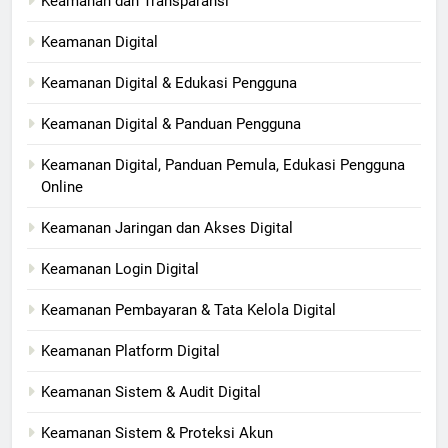
Keamanan dan Transparansi
Keamanan Digital
Keamanan Digital & Edukasi Pengguna
Keamanan Digital & Panduan Pengguna
Keamanan Digital, Panduan Pemula, Edukasi Pengguna
Online
Keamanan Jaringan dan Akses Digital
Keamanan Login Digital
Keamanan Pembayaran & Tata Kelola Digital
Keamanan Platform Digital
Keamanan Sistem & Audit Digital
Keamanan Sistem & Proteksi Akun