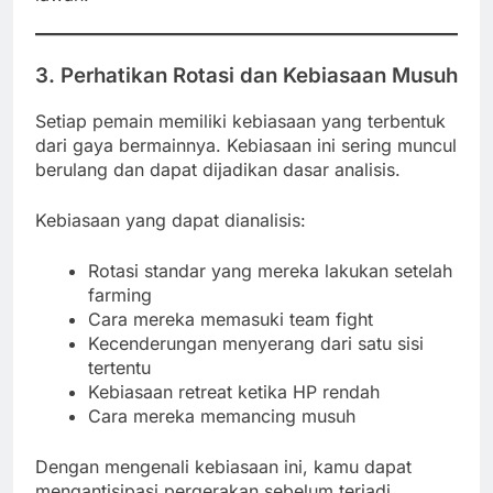
3. Perhatikan Rotasi dan Kebiasaan Musuh
Setiap pemain memiliki kebiasaan yang terbentuk
dari gaya bermainnya. Kebiasaan ini sering muncul
berulang dan dapat dijadikan dasar analisis.
Kebiasaan yang dapat dianalisis:
Rotasi standar yang mereka lakukan setelah
farming
Cara mereka memasuki team fight
Kecenderungan menyerang dari satu sisi
tertentu
Kebiasaan retreat ketika HP rendah
Cara mereka memancing musuh
Dengan mengenali kebiasaan ini, kamu dapat
mengantisipasi pergerakan sebelum terjadi.