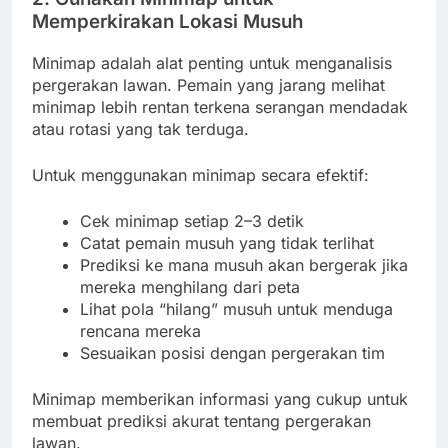
Memperkirakan Lokasi Musuh
Minimap adalah alat penting untuk menganalisis
pergerakan lawan. Pemain yang jarang melihat
minimap lebih rentan terkena serangan mendadak
atau rotasi yang tak terduga.
Untuk menggunakan minimap secara efektif:
Cek minimap setiap 2–3 detik
Catat pemain musuh yang tidak terlihat
Prediksi ke mana musuh akan bergerak jika
mereka menghilang dari peta
Lihat pola “hilang” musuh untuk menduga
rencana mereka
Sesuaikan posisi dengan pergerakan tim
Minimap memberikan informasi yang cukup untuk
membuat prediksi akurat tentang pergerakan
lawan.