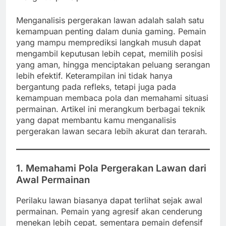
Menganalisis pergerakan lawan adalah salah satu
kemampuan penting dalam dunia gaming. Pemain
yang mampu memprediksi langkah musuh dapat
mengambil keputusan lebih cepat, memilih posisi
yang aman, hingga menciptakan peluang serangan
lebih efektif. Keterampilan ini tidak hanya
bergantung pada refleks, tetapi juga pada
kemampuan membaca pola dan memahami situasi
permainan. Artikel ini merangkum berbagai teknik
yang dapat membantu kamu menganalisis
pergerakan lawan secara lebih akurat dan terarah.
1. Memahami Pola Pergerakan Lawan dari
Awal Permainan
Perilaku lawan biasanya dapat terlihat sejak awal
permainan. Pemain yang agresif akan cenderung
menekan lebih cepat, sementara pemain defensif