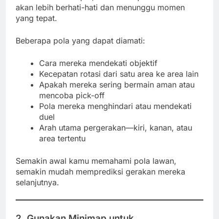
akan lebih berhati-hati dan menunggu momen
yang tepat.
Beberapa pola yang dapat diamati:
Cara mereka mendekati objektif
Kecepatan rotasi dari satu area ke area lain
Apakah mereka sering bermain aman atau
mencoba pick-off
Pola mereka menghindari atau mendekati
duel
Arah utama pergerakan—kiri, kanan, atau
area tertentu
Semakin awal kamu memahami pola lawan,
semakin mudah memprediksi gerakan mereka
selanjutnya.
2. Gunakan Minimap untuk