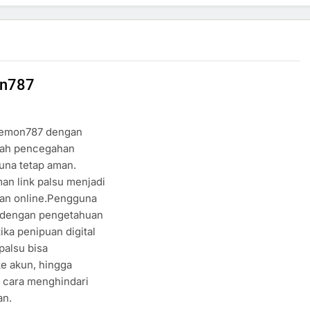
on787
okemon787 dengan
gkah pencegahan
una tetap aman.
an link palsu menjadi
anan online.Pengguna
i dengan pengetahuan
ika penipuan digital
palsu bisa
ke akun, hingga
i cara menghindari
an.