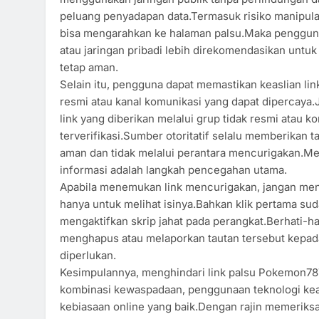
peluang penyadapan data.Termasuk risiko manipulasi
bisa mengarahkan ke halaman palsu.Maka penggu
atau jaringan pribadi lebih direkomendasikan untu
tetap aman.
Selain itu, pengguna dapat memastikan keaslian lin
resmi atau kanal komunikasi yang dapat dipercay
link yang diberikan melalui grup tidak resmi atau k
terverifikasi.Sumber otoritatif selalu memberikan 
aman dan tidak melalui perantara mencurigakan.M
informasi adalah langkah pencegahan utama.
Apabila menemukan link mencurigakan, jangan m
hanya untuk melihat isinya.Bahkan klik pertama su
mengaktifkan skrip jahat pada perangkat.Berhati-hat
menghapus atau melaporkan tautan tersebut kepada 
diperlukan.
Kesimpulannya, menghindari link palsu Pokemon7
kombinasi kewaspadaan, penggunaan teknologi keam
kebiasaan online yang baik.Dengan rajin memerik