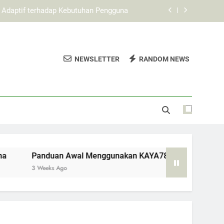
 Adaptif terhadap Kebutuhan Pengguna
unakan KAYA787 untuk Pengguna Baru
tal dengan Tata Letak yang Fungsional
NEWSLETTER
RANDOM NEWS
ital dengan Sistem yang Terorganisir
 Seni Dan Kreatif Dari Komunitas Lokal.
 Adaptif terhadap Kebutuhan Pengguna
unakan KAYA787 untuk Pengguna Baru
tal dengan Tata Letak yang Fungsional
nduan Awal Menggunakan KAYA787 untuk Pengguna Baru
eeks Ago