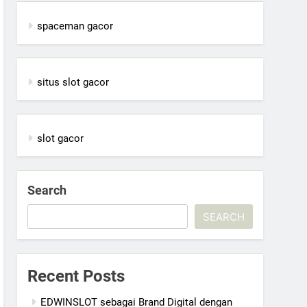
spaceman gacor
situs slot gacor
slot gacor
Search
SEARCH
Recent Posts
EDWINSLOT sebagai Brand Digital dengan