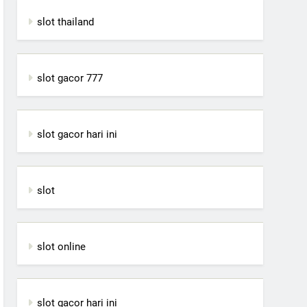
slot thailand
slot gacor 777
slot gacor hari ini
slot
slot online
slot gacor hari ini