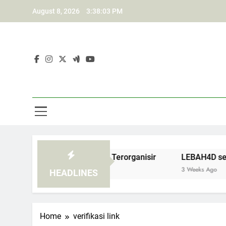
Skip
August 8, 2026
3:38:04 PM
to
content
Ma
Dukung Pr
ngan Sistem yang Terorganisir
LEBAH4D sebagai Brand 
3 Weeks Ago
HEADLINES
Home
verifikasi link