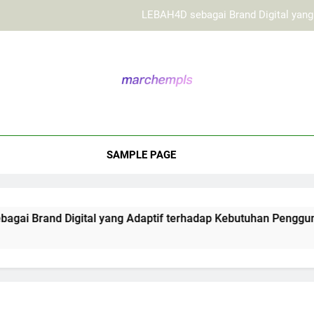
LEBAH4D sebagai Brand Digital yang
Panduan Awal Mengg
KAYA787 sebagai Platform Digi
EDWINSLOT sebagai Brand Dig
rché MPLS
oduk Lokal Dengan Berbelanja Di Marché MPLS. Temukan Barang
LEBAH4D sebagai Brand Digital yang
SAMPLE PAGE
Panduan Awal Mengg
KAYA787 sebagai Platform Digi
Digital yang Adaptif terhadap Kebutuhan Pengguna
Pa
3 W