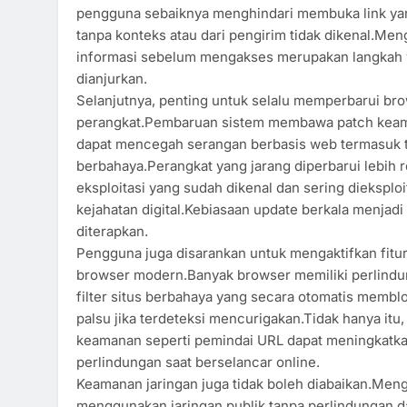
pengguna sebaiknya menghindari membuka link yan
tanpa konteks atau dari pengirim tidak dikenal.Me
informasi sebelum mengakses merupakan langkah 
dianjurkan.
Selanjutnya, penting untuk selalu memperbarui br
perangkat.Pembaruan sistem membawa patch keam
dapat mencegah serangan berbasis web termasuk 
berbahaya.Perangkat yang jarang diperbarui lebih 
eksploitasi yang sudah dikenal dan sering dieksploi
kejahatan digital.Kebiasaan update berkala menjadi
diterapkan.
Pengguna juga disarankan untuk mengaktifkan fitur
browser modern.Banyak browser memiliki perlind
filter situs berbahaya yang secara otomatis memblo
palsu jika terdeteksi mencurigakan.Tidak hanya it
keamanan seperti pemindai URL dapat meningkatka
perlindungan saat berselancar online.
Keamanan jaringan juga tidak boleh diabaikan.Me
menggunakan jaringan publik tanpa perlindungan