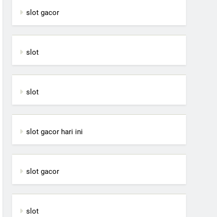
slot gacor
slot
slot
slot gacor hari ini
slot gacor
slot