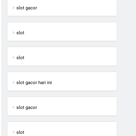
slot gacor
slot
slot
slot gacor hari ini
slot gacor
slot