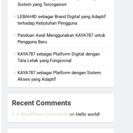
Sistem yang Terorganisir
LEBAH4D sebagai Brand Digital yang Adaptif
terhadap Kebutuhan Pengguna
Panduan Awal Menggunakan KAYA787 untuk
Pengguna Baru
KAYA787 sebagai Platform Digital dengan
Tata Letak yang Fungsional
KAYA787 sebagai Platform dengan Sistem
Akses yang Adaptif
Recent Comments
A WordPress Commenter
on
Hello world!