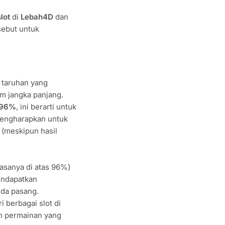
slot
di
Lebah4D
dan
sebut untuk
l taruhan yang
m jangka panjang.
 96%
, ini berarti untuk
 mengharapkan untuk
 (meskipun hasil
asanya di atas 96%)
endapatkan
nda pasang.
 berbagai slot di
 permainan yang