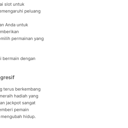
i slot untuk
mengaruhi peluang
n Anda untuk
emberikan
ilih permainan yang
lai bermain dengan
gresif
g terus berkembang
meraih hadiah yang
an jackpot sangat
emberi pemain
 mengubah hidup.