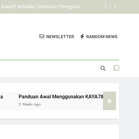
 Adaptif terhadap Kebutuhan Pengguna
unakan KAYA787 untuk Pengguna Baru
tal dengan Tata Letak yang Fungsional
NEWSLETTER
RANDOM NEWS
ital dengan Sistem yang Terorganisir
 Seni Dan Kreatif Dari Komunitas Lokal.
 Adaptif terhadap Kebutuhan Pengguna
unakan KAYA787 untuk Pengguna Baru
tal dengan Tata Letak yang Fungsional
duan Awal Menggunakan KAYA787 untuk Pengguna Baru
eks Ago