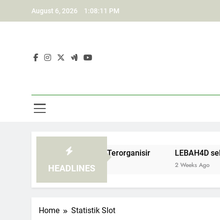
Skip
August 6, 2026
1:08:12 PM
to
content
Ma
Dukung Pr
ngan Sistem yang Terorganisir
LEBAH4D sebagai Brand 
2 Weeks Ago
HEADLINES
Home
Statistik Slot