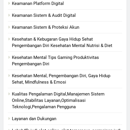
Keamanan Platform Digital
Keamanan Sistem & Audit Digital
Keamanan Sistem & Proteksi Akun
Kesehatan & Kebugaran Gaya Hidup Sehat
Pengembangan Diri Kesehatan Mental Nutrisi & Diet
Kesehatan Mental Tips Gaming Produktivitas
Pengembangan Diri
Kesehatan Mental, Pengembangan Diri, Gaya Hidup
Sehat, Mindfulness & Emosi
Kualitas Pengalaman Digital,Manajemen Sistem
Online,Stabilitas Layanan,Optimalisasi
Teknologi,Pengalaman Pengguna
Layanan dan Dukungan