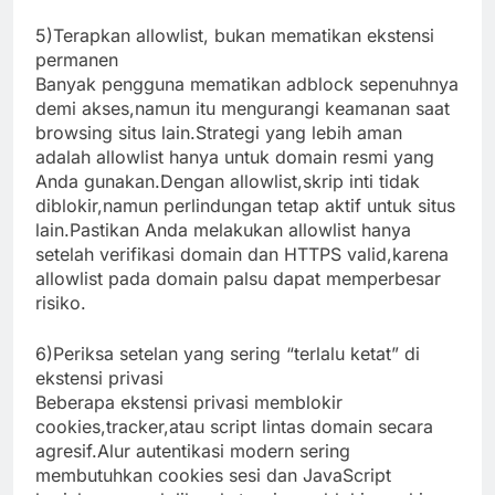
5)Terapkan allowlist, bukan mematikan ekstensi
permanen
Banyak pengguna mematikan adblock sepenuhnya
demi akses,namun itu mengurangi keamanan saat
browsing situs lain.Strategi yang lebih aman
adalah allowlist hanya untuk domain resmi yang
Anda gunakan.Dengan allowlist,skrip inti tidak
diblokir,namun perlindungan tetap aktif untuk situs
lain.Pastikan Anda melakukan allowlist hanya
setelah verifikasi domain dan HTTPS valid,karena
allowlist pada domain palsu dapat memperbesar
risiko.
6)Periksa setelan yang sering “terlalu ketat” di
ekstensi privasi
Beberapa ekstensi privasi memblokir
cookies,tracker,atau script lintas domain secara
agresif.Alur autentikasi modern sering
membutuhkan cookies sesi dan JavaScript