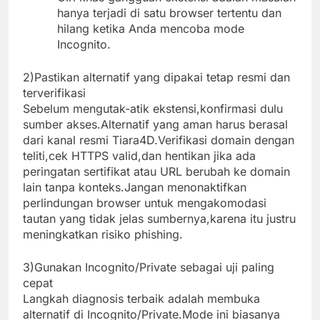
hanya terjadi di satu browser tertentu dan
hilang ketika Anda mencoba mode
Incognito.
2)Pastikan alternatif yang dipakai tetap resmi dan
terverifikasi
Sebelum mengutak-atik ekstensi,konfirmasi dulu
sumber akses.Alternatif yang aman harus berasal
dari kanal resmi Tiara4D.Verifikasi domain dengan
teliti,cek HTTPS valid,dan hentikan jika ada
peringatan sertifikat atau URL berubah ke domain
lain tanpa konteks.Jangan menonaktifkan
perlindungan browser untuk mengakomodasi
tautan yang tidak jelas sumbernya,karena itu justru
meningkatkan risiko phishing.
3)Gunakan Incognito/Private sebagai uji paling
cepat
Langkah diagnosis terbaik adalah membuka
alternatif di Incognito/Private.Mode ini biasanya