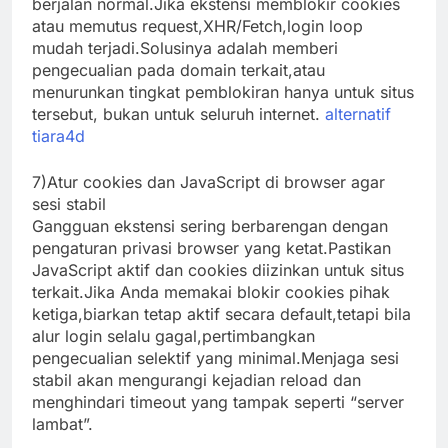
berjalan normal.Jika ekstensi memblokir cookies
atau memutus request,XHR/Fetch,login loop
mudah terjadi.Solusinya adalah memberi
pengecualian pada domain terkait,atau
menurunkan tingkat pemblokiran hanya untuk situs
tersebut, bukan untuk seluruh internet.
alternatif
tiara4d
7)Atur cookies dan JavaScript di browser agar
sesi stabil
Gangguan ekstensi sering berbarengan dengan
pengaturan privasi browser yang ketat.Pastikan
JavaScript aktif dan cookies diizinkan untuk situs
terkait.Jika Anda memakai blokir cookies pihak
ketiga,biarkan tetap aktif secara default,tetapi bila
alur login selalu gagal,pertimbangkan
pengecualian selektif yang minimal.Menjaga sesi
stabil akan mengurangi kejadian reload dan
menghindari timeout yang tampak seperti “server
lambat”.