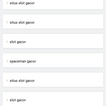
situs slot gacor
situs slot gacor
slot gacor
spaceman gacor
situs slot gacor
slot gacor