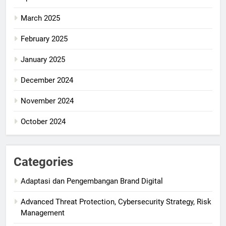
March 2025
February 2025
January 2025
December 2024
November 2024
October 2024
Categories
Adaptasi dan Pengembangan Brand Digital
Advanced Threat Protection, Cybersecurity Strategy, Risk
Management