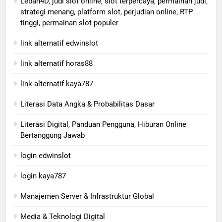
Lebah4D, judi slot online, slot terpercaya, permainan judi,
strategi menang, platform slot, perjudian online, RTP
tinggi, permainan slot populer
link alternatif edwinslot
link alternatif horas88
link alternatif kaya787
Literasi Data Angka & Probabilitas Dasar
Literasi Digital, Panduan Pengguna, Hiburan Online
Bertanggung Jawab
login edwinslot
login kaya787
Manajemen Server & Infrastruktur Global
Media & Teknologi Digital