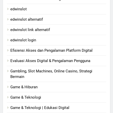
edwinslot
edwinslot alternatif
edwinslot link alternatif
edwinslot login
Efisiensi Akses dan Pengalaman Platform Digital
Evaluasi Akses Digital & Pengalaman Pengguna
Gambling, Slot Machines, Online Casino, Strategi
Bermain
Game & Hiburan
Game & Teknologi
Game & Teknologi | Edukasi Digital