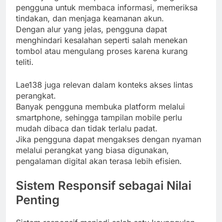
pengguna untuk membaca informasi, memeriksa
tindakan, dan menjaga keamanan akun.
Dengan alur yang jelas, pengguna dapat
menghindari kesalahan seperti salah menekan
tombol atau mengulang proses karena kurang
teliti.
Lae138 juga relevan dalam konteks akses lintas
perangkat.
Banyak pengguna membuka platform melalui
smartphone, sehingga tampilan mobile perlu
mudah dibaca dan tidak terlalu padat.
Jika pengguna dapat mengakses dengan nyaman
melalui perangkat yang biasa digunakan,
pengalaman digital akan terasa lebih efisien.
Sistem Responsif sebagai Nilai
Penting