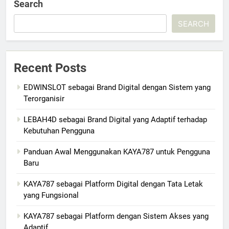
Search
SEARCH
Recent Posts
EDWINSLOT sebagai Brand Digital dengan Sistem yang
Terorganisir
LEBAH4D sebagai Brand Digital yang Adaptif terhadap
Kebutuhan Pengguna
Panduan Awal Menggunakan KAYA787 untuk Pengguna
Baru
KAYA787 sebagai Platform Digital dengan Tata Letak
yang Fungsional
KAYA787 sebagai Platform dengan Sistem Akses yang
Adaptif