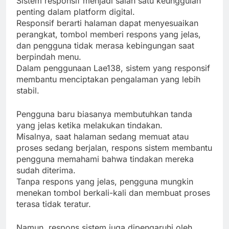
Sistem responsif menjadi salah satu keunggulan
penting dalam platform digital.
Responsif berarti halaman dapat menyesuaikan
perangkat, tombol memberi respons yang jelas,
dan pengguna tidak merasa kebingungan saat
berpindah menu.
Dalam penggunaan Lae138, sistem yang responsif
membantu menciptakan pengalaman yang lebih
stabil.
Pengguna baru biasanya membutuhkan tanda
yang jelas ketika melakukan tindakan.
Misalnya, saat halaman sedang memuat atau
proses sedang berjalan, respons sistem membantu
pengguna memahami bahwa tindakan mereka
sudah diterima.
Tanpa respons yang jelas, pengguna mungkin
menekan tombol berkali-kali dan membuat proses
terasa tidak teratur.
Namun, respons sistem juga dipengaruhi oleh