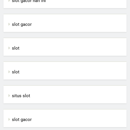
slot gacor hari ini
slot gacor
slot
slot
situs slot
slot gacor