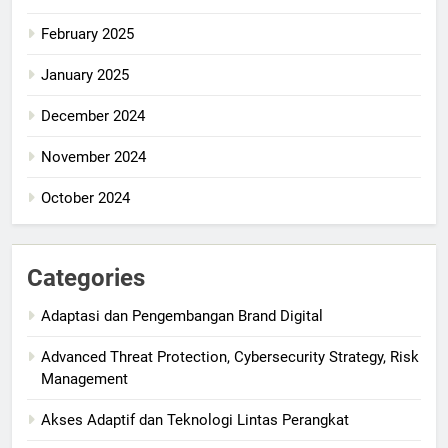
February 2025
January 2025
December 2024
November 2024
October 2024
Categories
Adaptasi dan Pengembangan Brand Digital
Advanced Threat Protection, Cybersecurity Strategy, Risk
Management
Akses Adaptif dan Teknologi Lintas Perangkat