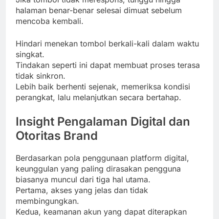
halaman benar-benar selesai dimuat sebelum
mencoba kembali.
Hindari menekan tombol berkali-kali dalam waktu
singkat.
Tindakan seperti ini dapat membuat proses terasa
tidak sinkron.
Lebih baik berhenti sejenak, memeriksa kondisi
perangkat, lalu melanjutkan secara bertahap.
Insight Pengalaman Digital dan
Otoritas Brand
Berdasarkan pola penggunaan platform digital,
keunggulan yang paling dirasakan pengguna
biasanya muncul dari tiga hal utama.
Pertama, akses yang jelas dan tidak
membingungkan.
Kedua, keamanan akun yang dapat diterapkan