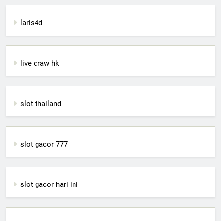
laris4d
live draw hk
slot thailand
slot gacor 777
slot gacor hari ini