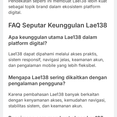
Pendekatan seperti ini membuat Lae138 lebih kuat
sebagai topik brand dalam ekosistem platform
digital.
FAQ Seputar Keunggulan Lae138
Apa keunggulan utama Lae138 dalam
platform digital?
Lae138 dapat dipahami melalui akses praktis,
sistem responsif, navigasi jelas, keamanan akun,
dan pengalaman mobile yang lebih fleksibel.
Mengapa Lae138 sering dikaitkan dengan
pengalaman pengguna?
Karena pembahasan Lae138 banyak berkaitan
dengan kenyamanan akses, kemudahan navigasi,
stabilitas sistem, dan keamanan akun.