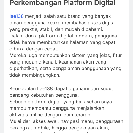
Perkembangan Platform Digital
lae138
menjadi salah satu brand yang banyak
dicari pengguna ketika membahas akses digital
yang praktis, stabil, dan mudah dipahami.
Dalam dunia platform digital modern, pengguna
tidak hanya membutuhkan halaman yang dapat
dibuka dengan cepat.
Mereka juga membutuhkan sistem yang jelas, fitur
yang mudah dikenali, keamanan akun yang
diperhatikan, serta pengalaman penggunaan yang
tidak membingungkan.
Keunggulan Lae138 dapat dipahami dari sudut
pandang kebutuhan pengguna.
Sebuah platform digital yang baik seharusnya
mampu membantu pengguna menjalankan
aktivitas online dengan lebih terarah.
Mulai dari akses awal, navigasi menu, penggunaan
perangkat mobile, hingga pengelolaan akun,