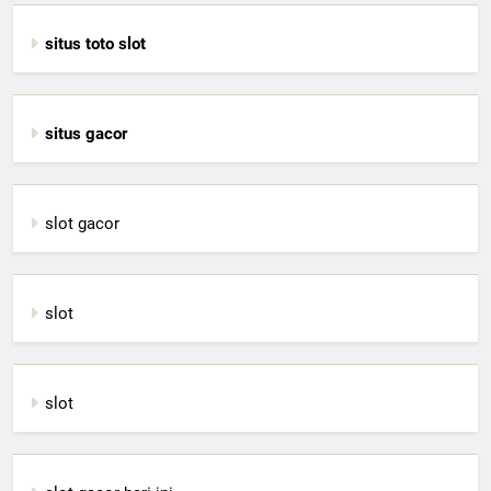
situs toto slot
situs gacor
slot gacor
slot
slot