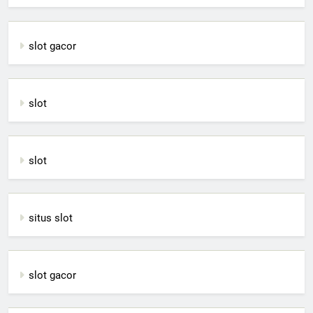
slot gacor
slot
slot
situs slot
slot gacor