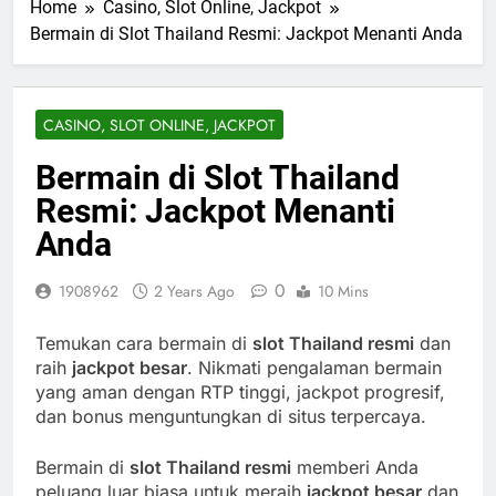
Home
Casino, Slot Online, Jackpot
Bermain di Slot Thailand Resmi: Jackpot Menanti Anda
CASINO, SLOT ONLINE, JACKPOT
Bermain di Slot Thailand
Resmi: Jackpot Menanti
Anda
0
1908962
2 Years Ago
10 Mins
Temukan cara bermain di
slot Thailand resmi
dan
raih
jackpot besar
. Nikmati pengalaman bermain
yang aman dengan RTP tinggi, jackpot progresif,
dan bonus menguntungkan di situs terpercaya.
Bermain di
slot Thailand resmi
memberi Anda
peluang luar biasa untuk meraih
jackpot besar
dan