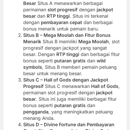
Besar
Situs A menawarkan berbagai
permainan
slot progresif
dengan
jackpot
besar
dan
RTP tinggi
. Situs ini terkenal
dengan
pembayaran cepat
dan berbagai
bonus menarik untuk pemain baru.
Situs B – Mega Moolah dan Fitur Bonus
Menarik
Situs B memiliki
Mega Moolah
, slot
progresif dengan jackpot yang sangat
besar. Dengan
RTP tinggi
dan berbagai fitur
bonus seperti
putaran gratis
dan
wild
symbols
, Situs B memberi pemain peluang
besar untuk menang besar.
Situs C – Hall of Gods dengan Jackpot
Progresif
Situs C menawarkan
Hall of Gods
,
permainan slot progresif dengan
jackpot
besar
. Situs ini juga memiliki berbagai fitur
bonus seperti
putaran gratis
dan
pengganda
, yang meningkatkan peluang
menang Anda.
Situs D – Divine Fortune dan Pembayaran