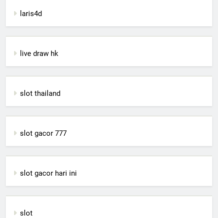
laris4d
live draw hk
slot thailand
slot gacor 777
slot gacor hari ini
slot