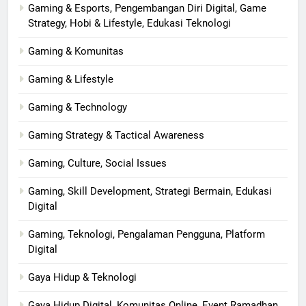
Gaming & Esports, Pengembangan Diri Digital, Game
Strategy, Hobi & Lifestyle, Edukasi Teknologi
Gaming & Komunitas
Gaming & Lifestyle
Gaming & Technology
Gaming Strategy & Tactical Awareness
Gaming, Culture, Social Issues
Gaming, Skill Development, Strategi Bermain, Edukasi
Digital
Gaming, Teknologi, Pengalaman Pengguna, Platform
Digital
Gaya Hidup & Teknologi
Gaya Hidup Digital, Komunitas Online, Event Ramadhan