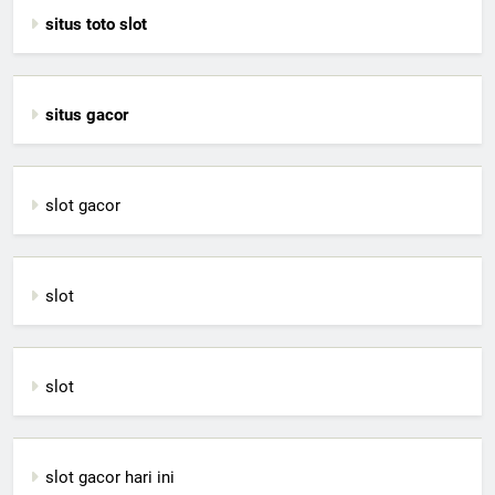
situs toto slot
situs gacor
slot gacor
slot
slot
slot gacor hari ini