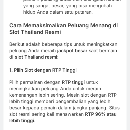
yang sangat besar, yang bisa mengubah
hidup Anda dalam satu putaran.
Cara Memaksimalkan Peluang Menang di
Slot Thailand Resmi
Berikut adalah beberapa tips untuk meningkatkan
peluang Anda meraih
jackpot besar
saat bermain
di
slot Thailand resmi
:
1.
Pilih Slot dengan RTP Tinggi
Pilih permainan dengan
RTP tinggi
untuk
meningkatkan peluang Anda untuk meraih
kemenangan lebih sering. Mesin slot dengan RTP
lebih tinggi memberi pengembalian yang lebih
besar kepada pemain dalam jangka panjang. Situs
slot resmi sering kali menawarkan
RTP 96% atau
lebih tinggi
.