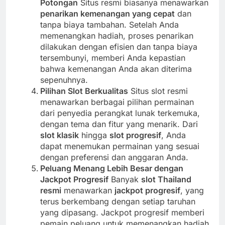
Potongan
Situs resmi biasanya menawarkan
penarikan kemenangan yang cepat
dan
tanpa biaya tambahan. Setelah Anda
memenangkan hadiah, proses penarikan
dilakukan dengan efisien dan tanpa biaya
tersembunyi, memberi Anda kepastian
bahwa kemenangan Anda akan diterima
sepenuhnya.
Pilihan Slot Berkualitas
Situs slot resmi
menawarkan berbagai pilihan permainan
dari penyedia perangkat lunak terkemuka,
dengan tema dan fitur yang menarik. Dari
slot klasik
hingga
slot progresif
, Anda
dapat menemukan permainan yang sesuai
dengan preferensi dan anggaran Anda.
Peluang Menang Lebih Besar dengan
Jackpot Progresif
Banyak
slot Thailand
resmi
menawarkan
jackpot progresif
, yang
terus berkembang dengan setiap taruhan
yang dipasang. Jackpot progresif memberi
pemain peluang untuk memenangkan hadiah