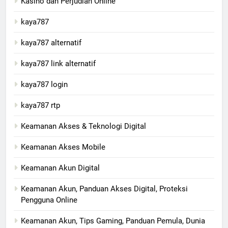
Kasino dan Perjudian Online
kaya787
kaya787 alternatif
kaya787 link alternatif
kaya787 login
kaya787 rtp
Keamanan Akses & Teknologi Digital
Keamanan Akses Mobile
Keamanan Akun Digital
Keamanan Akun, Panduan Akses Digital, Proteksi
Pengguna Online
Keamanan Akun, Tips Gaming, Panduan Pemula, Dunia