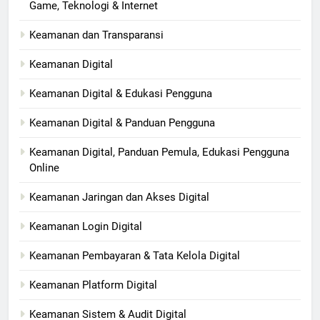
Game, Teknologi & Internet
Keamanan dan Transparansi
Keamanan Digital
Keamanan Digital & Edukasi Pengguna
Keamanan Digital & Panduan Pengguna
Keamanan Digital, Panduan Pemula, Edukasi Pengguna
Online
Keamanan Jaringan dan Akses Digital
Keamanan Login Digital
Keamanan Pembayaran & Tata Kelola Digital
Keamanan Platform Digital
Keamanan Sistem & Audit Digital