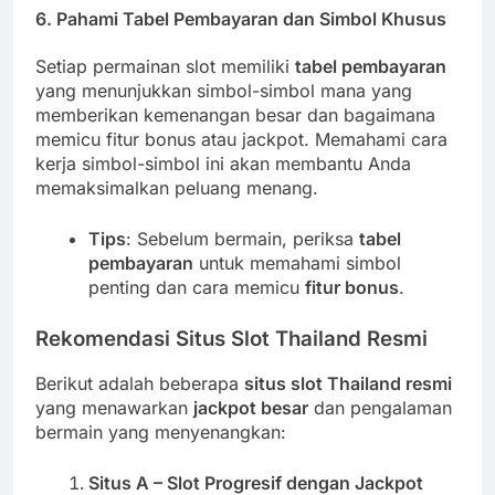
6.
Pahami Tabel Pembayaran dan Simbol Khusus
Setiap permainan slot memiliki
tabel pembayaran
yang menunjukkan simbol-simbol mana yang
memberikan kemenangan besar dan bagaimana
memicu fitur bonus atau jackpot. Memahami cara
kerja simbol-simbol ini akan membantu Anda
memaksimalkan peluang menang.
Tips
: Sebelum bermain, periksa
tabel
pembayaran
untuk memahami simbol
penting dan cara memicu
fitur bonus
.
Rekomendasi Situs Slot Thailand Resmi
Berikut adalah beberapa
situs slot Thailand resmi
yang menawarkan
jackpot besar
dan pengalaman
bermain yang menyenangkan:
Situs A – Slot Progresif dengan Jackpot