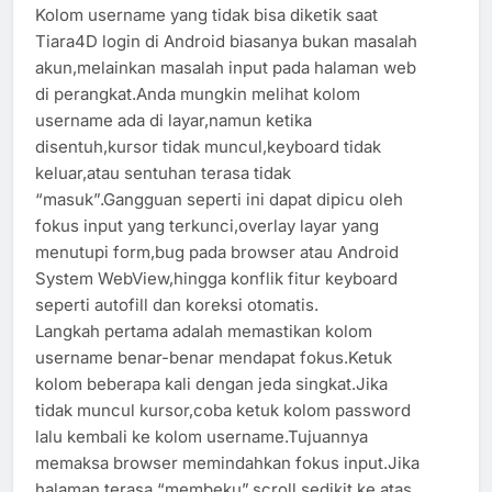
Kolom username yang tidak bisa diketik saat
Tiara4D login di Android biasanya bukan masalah
akun,melainkan masalah input pada halaman web
di perangkat.Anda mungkin melihat kolom
username ada di layar,namun ketika
disentuh,kursor tidak muncul,keyboard tidak
keluar,atau sentuhan terasa tidak
“masuk”.Gangguan seperti ini dapat dipicu oleh
fokus input yang terkunci,overlay layar yang
menutupi form,bug pada browser atau Android
System WebView,hingga konflik fitur keyboard
seperti autofill dan koreksi otomatis.
Langkah pertama adalah memastikan kolom
username benar-benar mendapat fokus.Ketuk
kolom beberapa kali dengan jeda singkat.Jika
tidak muncul kursor,coba ketuk kolom password
lalu kembali ke kolom username.Tujuannya
memaksa browser memindahkan fokus input.Jika
halaman terasa “membeku”,scroll sedikit ke atas